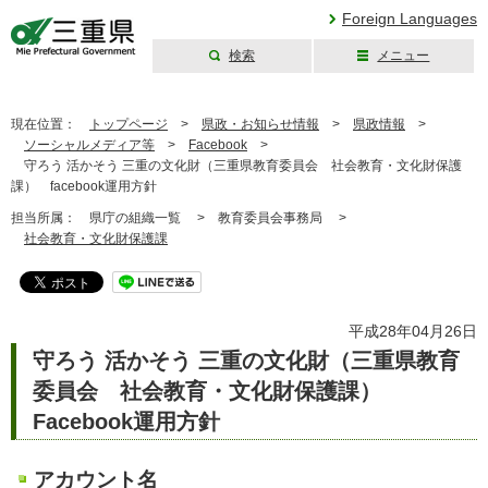
Foreign Languages
検索
メニュー
三重県公式ウェブ
サイト
現在位置：
トップページ
>
県政・お知らせ情報
>
県政情報
>
ソーシャルメディア等
>
Facebook
>
守ろう 活かそう 三重の文化財（三重県教育委員会 社会教育・文化財保護
課） facebook運用方針
担当所属：
県庁の組織一覧 >
教育委員会事務局 >
社会教育・文化財保護課
平成28年04月26日
守ろう 活かそう 三重の文化財（三重県教育
委員会 社会教育・文化財保護課）
Facebook運用方針
アカウント名