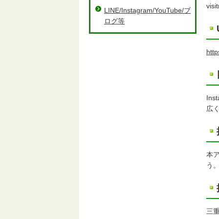
visi
LINE/Instagram/YouTube/ブ
ログ等
http
In
広
本
う
三