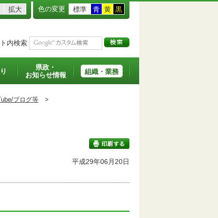
色の変更
拡大
標準
青
黄
黒
ト内検索
県政・
り
組織・業務
お知らせ情報
ouTube/ブログ等
>
平成29年06月20日
印刷する