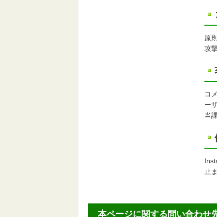
原
攻
コ
ー
当
In
止
本ページに関する問い合わせ