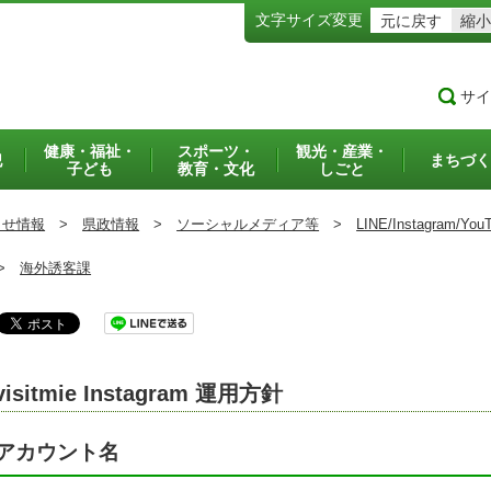
文字サイズ変更
元に戻す
縮小
サイ
健康・福祉・
スポーツ・
観光・産業・
犯
まちづく
子ども
教育・文化
しごと
らせ情報
>
県政情報
>
ソーシャルメディア等
>
LINE/Instagram/Y
>
海外誘客課
visitmie Instagram 運用方針
アカウント名