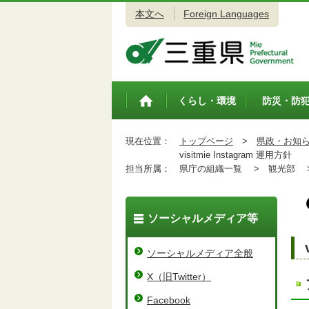
本文へ
Foreign Languages
三重県公式ウェブサイト
くらし・環境
防災・防
トップペ
ージ
現在位置：
トップページ
>
県政・お知
visitmie Instagram 運用方針
担当所属：
県庁の組織一覧 >
観光部 
ソーシャルメディア等
ソーシャルメディア全般
X（旧Twitter）
Facebook