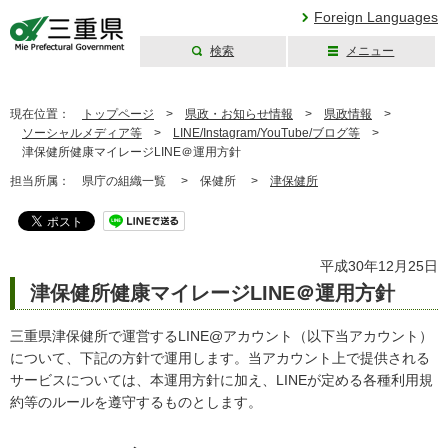
Foreign Languages
検索
メニュー
三重県公式ウェブ
サイト
現在位置：
トップページ
>
県政・お知らせ情報
>
県政情報
>
ソーシャルメディア等
>
LINE/Instagram/YouTube/ブログ等
>
津保健所健康マイレージLINE＠運用方針
担当所属：
県庁の組織一覧 >
保健所 >
津保健所
平成30年12月25日
津保健所健康マイレージLINE＠運用方針
三重県津保健所で運営するLINE@アカウント（以下当アカウント）
について、下記の方針で運用します。当アカウント上で提供される
サービスについては、本運用方針に加え、LINEが定める各種利用規
約等のルールを遵守するものとします。