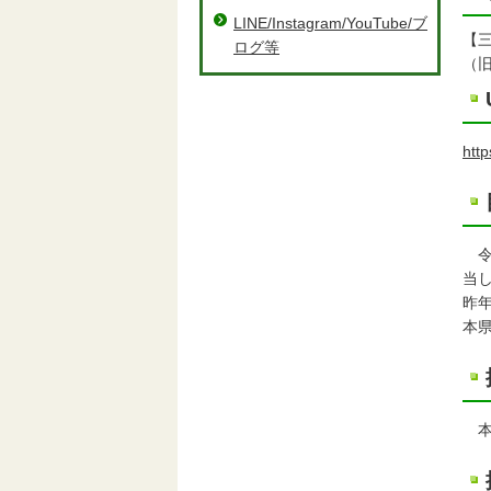
LINE/Instagram/YouTube/ブ
【
ログ等
（旧
http
令
当
昨
本
本