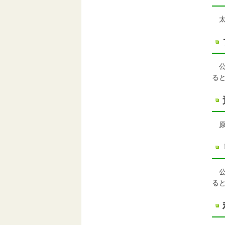
太
公
る
原
公
る