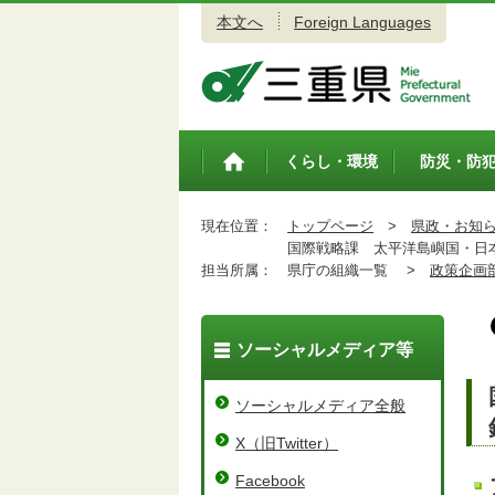
本文へ
Foreign Languages
三重県公式ウェブサイト
くらし・環境
防災・防
トップペ
ージ
現在位置：
トップページ
>
県政・お知
国際戦略課 太平洋島嶼国・日本地方
担当所属：
県庁の組織一覧 >
政策企画
ソーシャルメディア等
ソーシャルメディア全般
X（旧Twitter）
Facebook