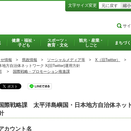
文字サイズ変更
元に戻す
縮小
サイ
健康・福祉・
スポーツ・
観光・産業・
犯
まちづく
子ども
教育・文化
しごと
らせ情報
>
県政情報
>
ソーシャルメディア等
>
X（旧Twitter）
>
自治体ネットワーク X(旧Twitter)運用方針
部
>
国際戦略・プロモーション推進課
国際戦略課 太平洋島嶼国・日本地方自治体ネットワーク 
針
アカウント名