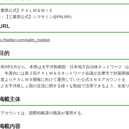
三重県公式】ＰＡＬＭ＆ＭＩＥ
：【三重県公式】シマサミン@PALM9）
URL
s://twitter.com/palm_mieken
目的
和3年5月から、本県は太平洋島嶼国・日本地方自治体ネットワーク（
し、年度内には第２回ＰＡＬＭ＆Ｇネットワーク会議が志摩市で対面開
年度よりＰＡＬＭ９開催に向けて運用していた公式ＳＮＳアカウントを
県と太平洋島しょ国の交流に関する様々な取組で活用できるよう、全面
掲載主体
アカウントは、国際戦略課の職員が運用する。
掲載内容