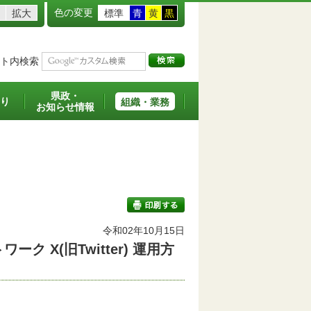
色の変更
拡大
標準
青
黄
黒
ト内検索
県政・
り
組織・業務
お知らせ情報
令和02年10月15日
X(旧Twitter) 運用方
印刷する