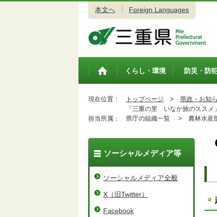
本文へ
Foreign Languages
三重県公式ウェブサイト
くらし・環境
防災・防
トップペ
ージ
現在位置：
トップページ
>
県政・お知
「三重の里 いなか旅のススメ」公式
担当所属：
県庁の組織一覧 >
農林水産
ソーシャルメディア等
ソーシャルメディア全般
X（旧Twitter）
Facebook