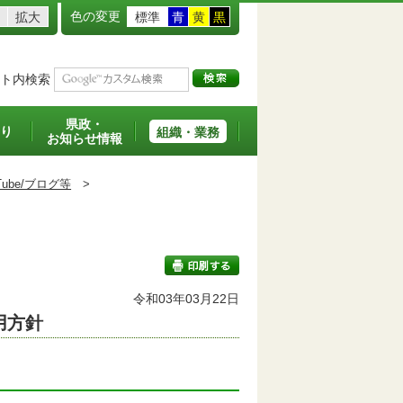
色の変更
拡大
標準
青
黄
黒
ト内検索
県政・
り
組織・業務
お知らせ情報
ouTube/ブログ等
>
令和03年03月22日
用方針
印刷する