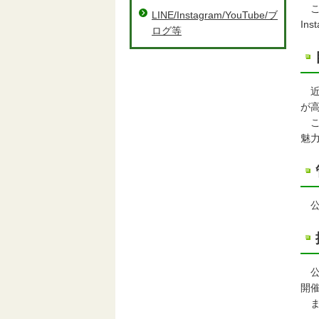
こ
LINE/Instagram/YouTube/ブ
In
ログ等
近年
が
こ
魅
公式
公式
開
ま