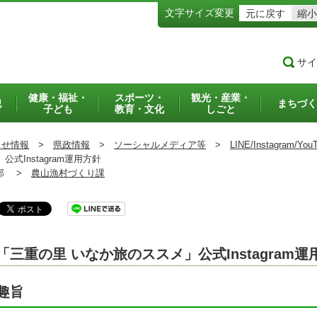
文字サイズ変更
元に戻す
縮小
サイ
健康・福祉・
スポーツ・
観光・産業・
犯
まちづく
子ども
教育・文化
しごと
らせ情報
>
県政情報
>
ソーシャルメディア等
>
LINE/Instagram/Y
Instagram運用方針
部 >
農山漁村づくり課
「三重の里 いなか旅のススメ」公式Instagram運
趣旨