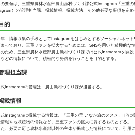
の要領は、三重県農林水産部農山漁村づくり課公式Instagram「三重
stagram）の管理担当課、掲載情報、掲載方法、その他必要な事項を定
目的
、情報収集の手段としてInstagramをはじめとするソーシャルネッ
高まっており、三重ファンを拡大するためには、SNSを用いた積極的な
のため、三重県農林水産部農山漁村づくり課では公式Instagramを開
力などの情報について、積極的な発信を行うことを目的とする。
管理担当課
Instagramの管理は、農山漁村づくり課が担当する。
掲載情報
Instagramに掲載する情報は、「三重の里 いなか旅のススメ」H
催情報や地域産物の情報など、三重ファンの拡大に資するものとする。
た、必要に応じ農林水産部以外の主体が掲載した情報について、引用に