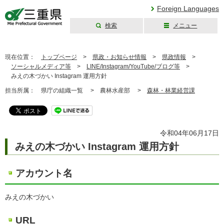
Foreign Languages
検索
メニュー
三重県公式ウェブ
サイト
現在位置：
トップページ
>
県政・お知らせ情報
>
県政情報
>
ソーシャルメディア等
>
LINE/Instagram/YouTube/ブログ等
>
みえの木づかい Instagram 運用方針
担当所属：
県庁の組織一覧 >
農林水産部 >
森林・林業経営課
令和04年06月17日
みえの木づかい Instagram 運用方針
アカウント名
みえの木づかい
URL