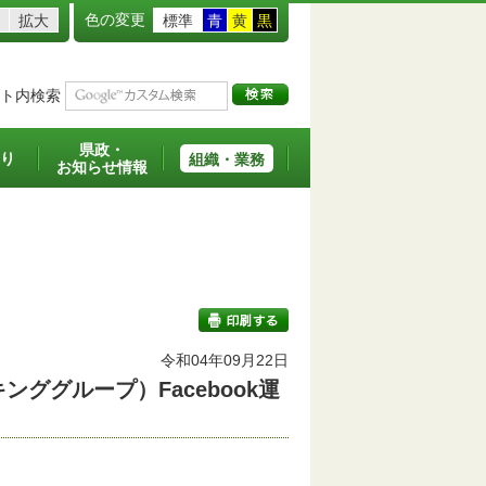
色の変更
拡大
標準
青
黄
黒
ト内検索
県政・
り
組織・業務
お知らせ情報
令和04年09月22日
ググループ）Facebook運
印刷する