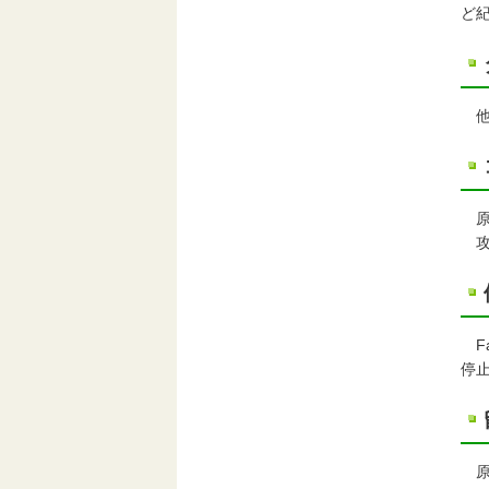
ど
他
原
攻
F
停
原