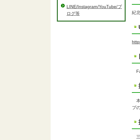
LINE/Instagram/YouTube/ブ
紀
ログ等
htt
F
本
プ
三