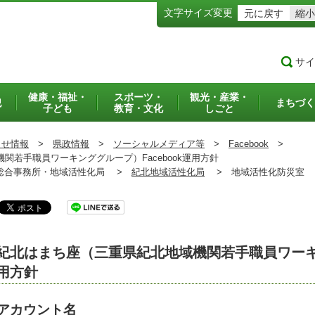
文字サイズ変更
元に戻す
縮小
サイ
健康・福祉・
スポーツ・
観光・産業・
犯
まちづく
子ども
教育・文化
しごと
らせ情報
>
県政情報
>
ソーシャルメディア等
>
Facebook
>
若手職員ワーキンググループ）Facebook運用方針
合事務所・地域活性化局 >
紀北地域活性化局
>
地域活性化防災室
紀北はまち座（三重県紀北地域機関若手職員ワーキン
用方針
アカウント名