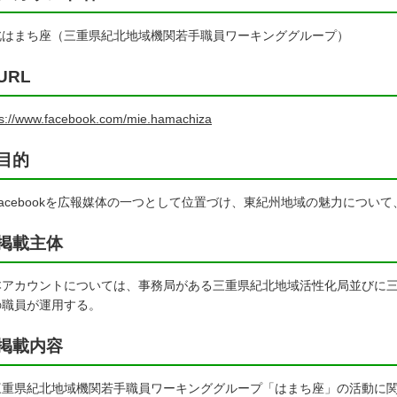
北はまち座（三重県紀北地域機関若手職員ワーキンググループ）
URL
ps://www.facebook.com/mie.hamachiza
目的
acebookを広報媒体の一つとして位置づけ、東紀州地域の魅力につい
掲載主体
アカウントについては、事務局がある三重県紀北地域活性化局並びに三
の職員が運用する。
掲載内容
重県紀北地域機関若手職員ワーキンググループ「はまち座」の活動に関