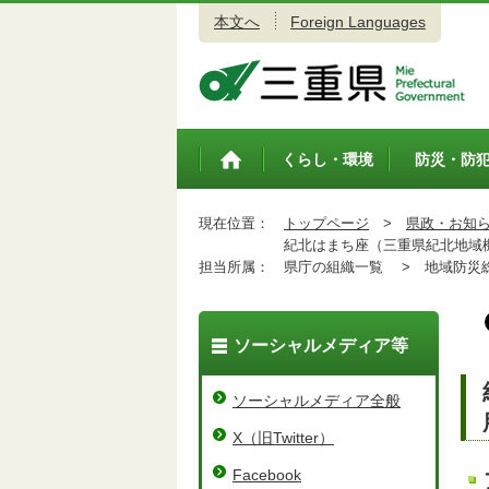
本文へ
Foreign Languages
三重県公式ウェブサイト
くらし・環境
防災・防
トップペ
ージ
現在位置：
トップページ
>
県政・お知
紀北はまち座（三重県紀北地域機関
担当所属：
県庁の組織一覧 >
地域防災総
ソーシャルメディア等
ソーシャルメディア全般
X（旧Twitter）
Facebook