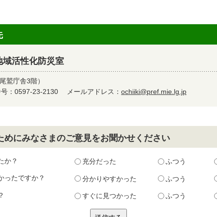
先
地域活性化防災室
尾鷲庁舎3階）
：0597-23-2130
メールアドレス：
ochiiki@pref.mie.lg.jp
ためにみなさまのご意見をお聞かせください
たか？
充分だった
ふつう
かったですか？
分かりやすかった
ふつう
？
すぐに見つかった
ふつう