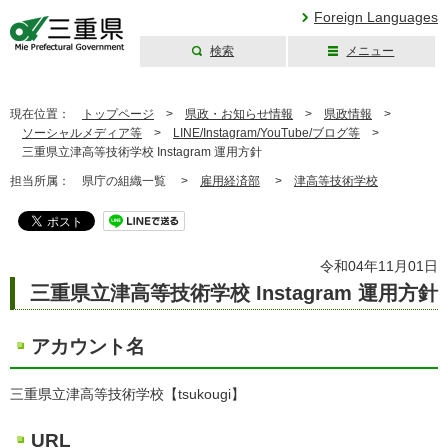
Foreign Languages
検索
メニュー
三重県公式ウェブ
サイト
現在位置：
トップページ
>
県政・お知らせ情報
>
県政情報
>
ソーシャルメディア等
>
LINE/Instagram/YouTube/ブログ等
>
三重県立津高等技術学校 Instagram 運用方針
担当所属：
県庁の組織一覧 >
雇用経済部
>
津高等技術学校
令和04年11月01日
三重県立津高等技術学校 Instagram 運用方針
アカウント名
三重県立津高等技術学校【tsukougi】
URL