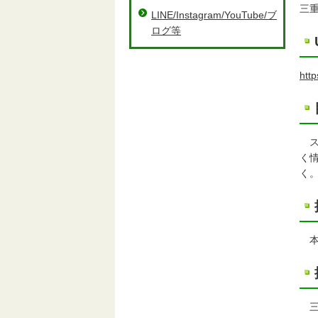
三
LINE/Instagram/YouTube/ブ
ログ等
htt
ス
く
く
本
三