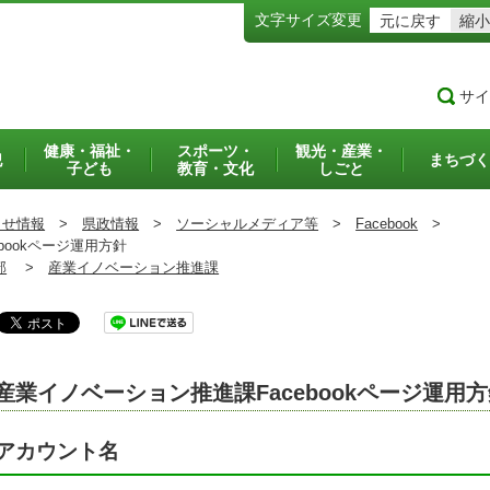
文字サイズ変更
元に戻す
縮小
サイ
健康・福祉・
スポーツ・
観光・産業・
犯
まちづく
子ども
教育・文化
しごと
らせ情報
>
県政情報
>
ソーシャルメディア等
>
Facebook
>
ookページ運用方針
部
>
産業イノベーション推進課
産業イノベーション推進課Facebookページ運用
アカウント名