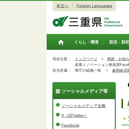
本文へ
Foreign Languages
三重県公式ウェブサイト
くらし・環境
防災・防
トップペ
ージ
現在位置：
トップページ
>
県政・お知
産業イノベーション推進課Faceb
担当所属：
県庁の組織一覧 >
雇用経済
ソーシャルメディア等
ソーシャルメディア全般
X（旧Twitter）
Facebook