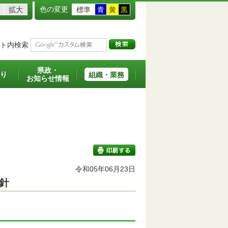
色の変更
拡大
標準
青
黄
黒
ト内検索
県政・
り
組織・業務
お知らせ情報
令和05年06月23日
方針
印刷する