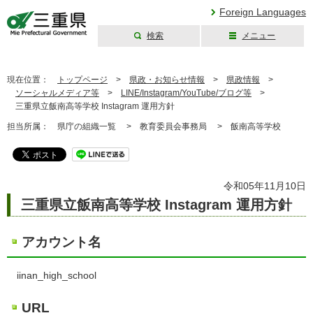
Foreign Languages
検索
メニュー
三重県公式ウェブ
サイト
現在位置：
トップページ
>
県政・お知らせ情報
>
県政情報
>
ソーシャルメディア等
>
LINE/Instagram/YouTube/ブログ等
>
三重県立飯南高等学校 Instagram 運用方針
担当所属：
県庁の組織一覧 >
教育委員会事務局 >
飯南高等学校
令和05年11月10日
三重県立飯南高等学校 Instagram 運用方針
アカウント名
iinan_high_school
URL