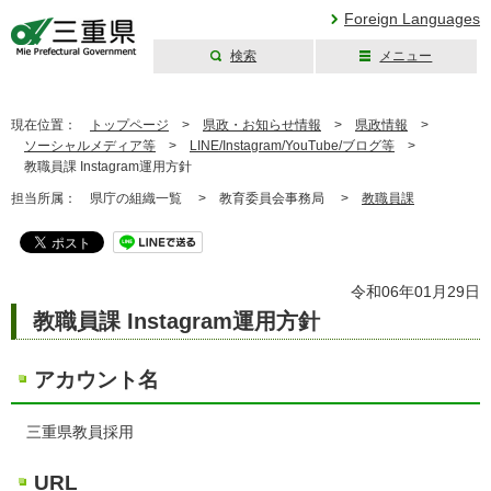
Foreign Languages
検索
メニュー
三重県公式ウェブ
サイト
現在位置：
トップページ
>
県政・お知らせ情報
>
県政情報
>
ソーシャルメディア等
>
LINE/Instagram/YouTube/ブログ等
>
教職員課 Instagram運用方針
担当所属：
県庁の組織一覧 >
教育委員会事務局 >
教職員課
令和06年01月29日
教職員課 Instagram運用方針
アカウント名
三重県教員採用
URL