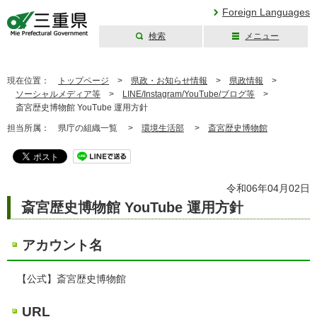
Foreign Languages
検索
メニュー
三重県公式ウェブ
サイト
現在位置：
トップページ
>
県政・お知らせ情報
>
県政情報
>
ソーシャルメディア等
>
LINE/Instagram/YouTube/ブログ等
>
斎宮歴史博物館 YouTube 運用方針
担当所属：
県庁の組織一覧 >
環境生活部
>
斎宮歴史博物館
令和06年04月02日
斎宮歴史博物館 YouTube 運用方針
アカウント名
【公式】斎宮歴史博物館
URL