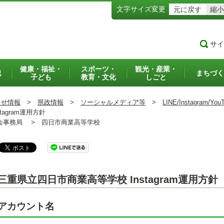
文字サイズ変更
元に戻す
縮小
サイ
健康・福祉・
スポーツ・
観光・産業・
犯
まちづく
子ども
教育・文化
しごと
らせ情報
>
県政情報
>
ソーシャルメディア等
>
LINE/Instagram/Y
agram運用方針
事務局 >
四日市商業高等学校
三重県立四日市商業高等学校 Instagram運用方針
アカウント名