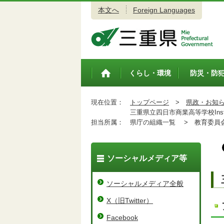
本文へ
Foreign Languages
三重県公式ウェブサイト
くらし・環境
防災・防
トップペ
ージ
現在位置：
トップページ
>
県政・お知
三重県立四日市商業高等学校Inst
担当所属：
県庁の組織一覧 >
教育委員会
ソーシャルメディア等
ソーシャルメディア全般
X（旧Twitter）
Facebook