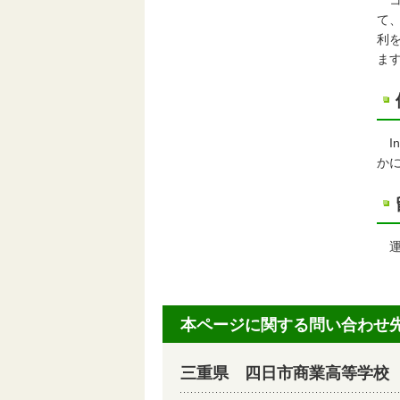
コ
て
利
ま
I
か
運
本ページに関する問い合わせ
三重県 四日市商業高等学校