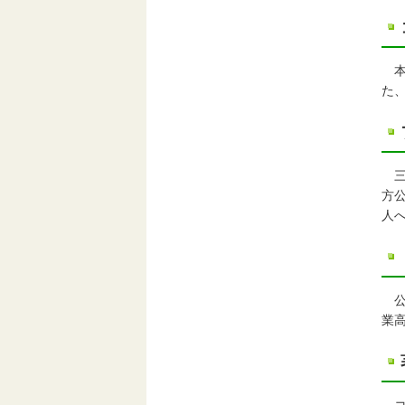
本
た
三
方
人
公
業