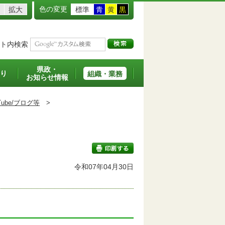
色の変更
拡大
標準
青
黄
黒
ト内検索
県政・
り
組織・業務
お知らせ情報
ouTube/ブログ等
>
令和07年04月30日
印刷する