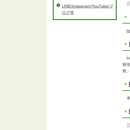
三
LINE/Instagram/YouTube/ブ
ログ等
h
I
校
校
本
三