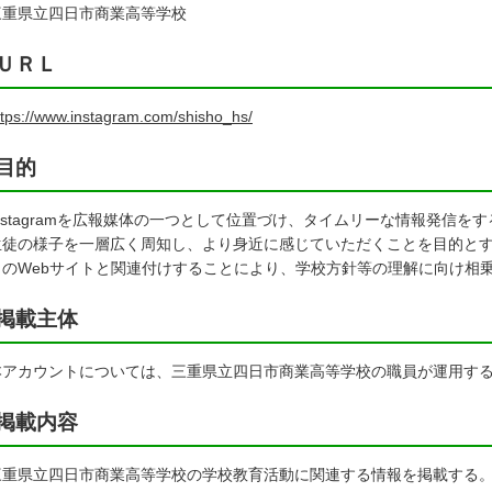
重県立四日市商業高等学校
ＵＲＬ
ttps://www.instagram.com/shisho_hs/
目的
nstagramを広報媒体の一つとして位置づけ、タイムリーな情報発信を
生徒の様子を一層広く周知し、より身近に感じていただくことを目的と
」のWebサイトと関連付けすることにより、学校方針等の理解に向け相
掲載主体
アカウントについては、三重県立四日市商業高等学校の職員が運用す
掲載内容
重県立四日市商業高等学校の学校教育活動に関連する情報を掲載する