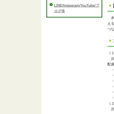
LINE/Instagram/YouTube/ブ
ログ等
本
え
つ
（
次
配
・
・
・
・
・
・
（
次