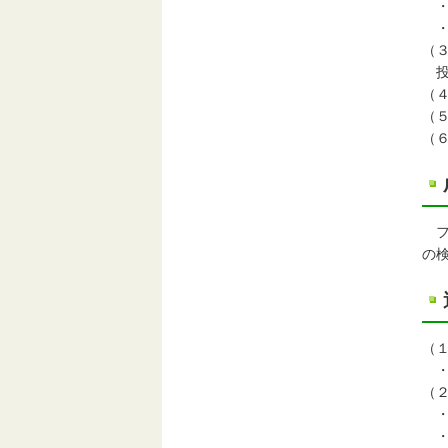
・
・
（
投稿
（
（
（
フ
の
（
・
（
・
・