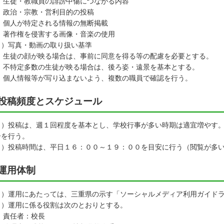
 生徒・教職員の誹謗中傷につながる内容
 政治・宗教・営利目的の投稿
 個人が特定される情報の無断掲載
 著作権を侵害する画像・音楽の使用
３）写真・動画の取り扱い基準
 生徒の顔が映る場合は、事前に同意を得る等の配慮を必要とする。
 不特定多数の生徒が映る場合は、後ろ姿・遠景を基本とする。
 個人情報等が写り込まないよう、複数の職員で確認を行う。
投稿頻度とスケジュール
１）投稿は、週１回程度を基本とし、学校行事が多い時期は適宜増やす
告を行う。
２）投稿時間は、平日１６：００～１９：００を目安に行う（閲覧が多
運用体制
１）運用にあたっては、三重県の示す「ソーシャルメディア利用ガイド
２）運用に係る役割は次のとおりとする。
 責任者：校長