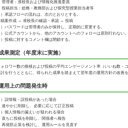
 管理者：准校長および情報化推進委員
 投稿担当：総務・教務部および探究型授業担当者等
３）承認フローの流れは、次のとおりとする。
案作成 → 准校長の確認・承認 → 投稿
４）パスワードは管理者のみが保持し、定期的に変更する。
５）公式アカウントから、他のアカウントへのフォローは原則行わない
６）投稿に対するコメント欄は閉鎖する。
成果測定（年度末に実施）
ォロワー数の推移および投稿の平均エンゲージメント率（いいね数・コ
検討を行うとともに、得られた成果を踏まえて翌年度の運用方針の改善
運用上の問題発生時
１）誤情報・誤投稿があった場合
 速やかに削除し、必要に応じて訂正投稿
２）個人情報の漏えいが疑われる場合
 直ちに投稿を削除し、関係者へ報告
 再発防止策を検討し、運用ルールを見直す