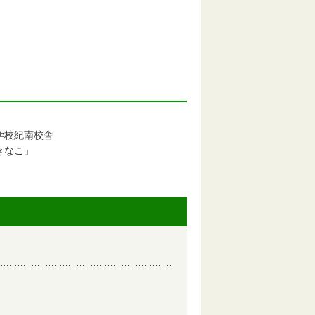
学校紀南校舎
きなこ」