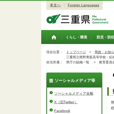
本文へ
Foreign Languages
三重県公式ウェブサイト
くらし・環境
防災・防
トップペ
ージ
現在位置：
トップページ
>
県政・お知
三重県立熊野青藍高等学校・紀南校舎
担当所属：
県庁の組織一覧 >
教育委員会
ソーシャルメディア等
ソーシャルメディア全般
X（旧Twitter）
熊
総
Facebook