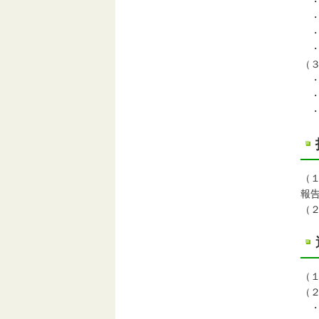
・
・
・
・
（
・
・
・
（
報
（
（
（
・