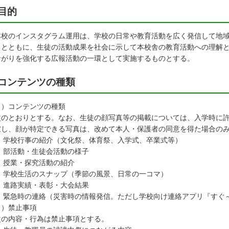
目的
校のインスタグラム運用は、学校の日常や教育活動を広く発信して地域
るとともに、生徒の活動成果を社会に示して本校舎の教育活動への理解
ながりを強化する広報活動の一環として実施するものとする。
コンテンツの種類
１）コンテンツの種類
のとおりとする。なお、生徒の顔写真等の掲載については、入学時に許
慮し、顔が特定できる写真は、改めて本人・保護者の同意を得た場合の
 学校行事の紹介（文化祭、体育祭、入学式、卒業式等）
 部活動・生徒会活動の様子
 授業・探究活動の紹介
 学校生活のスナップ（季節の風景、日常の一コマ）
 進路実績・表彰・大会結果
 緊急時の連絡（災害時の情報発信。ただし学校向け連絡アプリ『すぐ
２）禁止事項
の内容・行為は禁止事項とする。