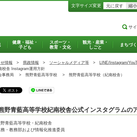
文字サイズ変更
元に戻す
縮小
サイ
健康・福祉・
スポーツ・
観光・産業・
犯
まちづく
子ども
教育・文化
しごと
らせ情報
>
県政情報
>
ソーシャルメディア等
>
LINE/Instagram/Y
 Instagram運用方針
事務局 >
熊野青藍高等学校 >
熊野青藍高等学校（紀南校舎）
熊野青藍高等学校紀南校舎公式インスタグラムの
野青藍高等学校・紀南校舎
務・教務部および情報化推進委員