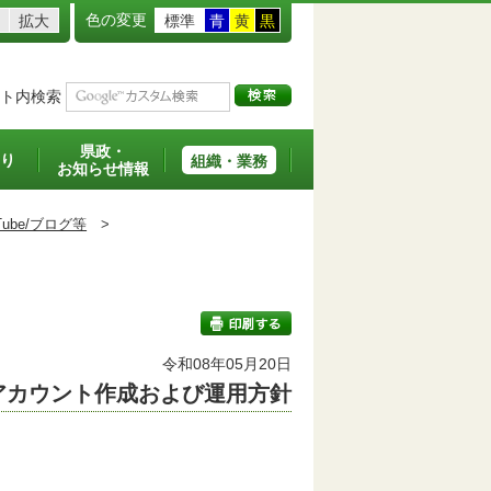
色の変更
拡大
標準
青
黄
黒
ト内検索
県政・
り
組織・業務
お知らせ情報
ouTube/ブログ等
>
令和08年05月20日
アカウント作成および運用方針
印刷する