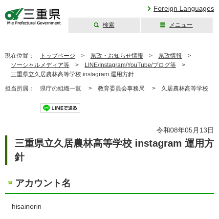
Foreign Languages
検索
メニュー
三重県公式ウェブ
サイト
現在位置：
トップページ
>
県政・お知らせ情報
>
県政情報
>
ソーシャルメディア等
>
LINE/Instagram/YouTube/ブログ等
>
三重県立久居農林高等学校 instagram 運用方針
担当所属：
県庁の組織一覧 >
教育委員会事務局 >
久居農林高等学校
ツイート
令和08年05月13日
三重県立久居農林高等学校 instagram 運用方
針
アカウント名
hisainorin