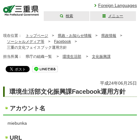
Foreign Languages
検索
メニュー
三重県公式ウェブ
サイト
現在位置：
トップページ
>
県政・お知らせ情報
>
県政情報
>
ソーシャルメディア等
>
Facebook
>
三重の文化フェイスブック運用方針
担当所属：
県庁の組織一覧 >
環境生活部
>
文化振興課
平成24年06月25日
環境生活部文化振興課Facebook運用方針
アカウント名
miebunka
URL