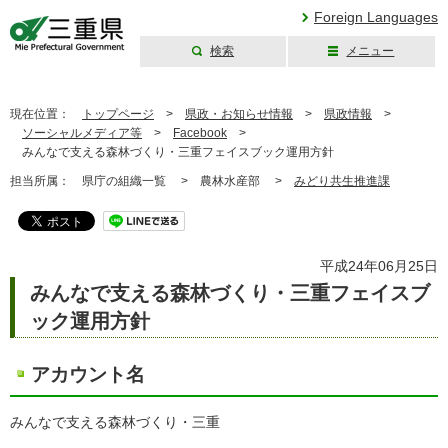
Foreign Languages
検索
メニュー
三重県公式ウェブ
サイト
現在位置：
トップページ
>
県政・お知らせ情報
>
県政情報
>
ソーシャルメディア等
>
Facebook
>
みんなで支える森林づくり・三重フェイスブック運用方針
担当所属：
県庁の組織一覧 >
農林水産部 >
みどり共生推進課
平成24年06月25日
みんなで支える森林づくり・三重フェイスブ
ック運用方針
アカウント名
みんなで支える森林づくり・三重