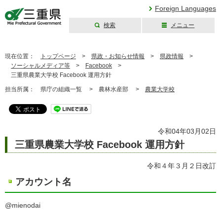
Foreign Languages
検索
メニュー
三重県公式ウェブ
サイト
現在位置：
トップページ
>
県政・お知らせ情報
>
県政情報
>
ソーシャルメディア等
>
Facebook
>
三重県農業大学校 Facebook 運用方針
担当所属：
県庁の組織一覧 >
農林水産部 >
農業大学校
令和04年03月02日
三重県農業大学校 Facebook 運用方針
令和４年３月２日改訂
アカウント名
@mienodai