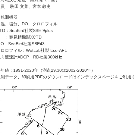
員 駒田 文菜、宮本 敦史
用観測機器
水温、塩分、DO、クロロフィル
D：SeaBird社製SBE-9plus
鶴見精機製XCTD
O：SeaBird社製SBE43
ロフィル：WetLab社製 Eco-AFL
向流速計ADCP：RD社製300kHz
年値：1991-2020年（測点29,30は2002-2020年）
観測データ、印刷用PDFのダウンロードは
インデックスページ
をご利用