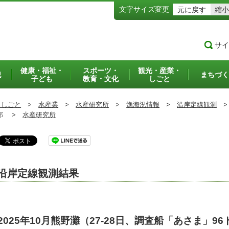
文字サイズ変更
元に戻す
縮小
サイ
健康・福祉・
スポーツ・
観光・産業・
犯
まちづく
子ども
教育・文化
しごと
・しごと
>
水産業
>
水産研究所
>
漁海況情報
>
沿岸定線観測
>
部 >
水産研究所
沿岸定線観測結果
2025年10月熊野灘（27-28日、調査船「あさま」96