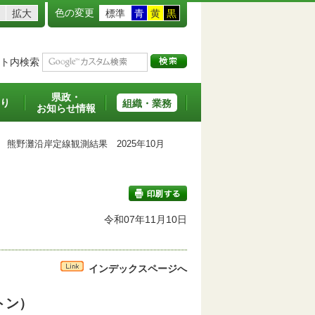
色の変更
拡大
標準
青
黄
黒
ト内検索
県政・
り
組織・業務
お知らせ情報
熊野灘沿岸定線観測結果 2025年10月
令和07年11月10日
印刷する
インデックスページへ
トン）