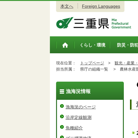
本文へ
Foreign Languages
三重県公式ウェブサイト
くらし・環境
防災・防
トップペ
ージ
現在位置：
トップページ
>
観光・産業
担当所属：
県庁の組織一覧 >
農林水産
漁海況情報
漁海況のページ
沿岸定線観測
魚種紹介