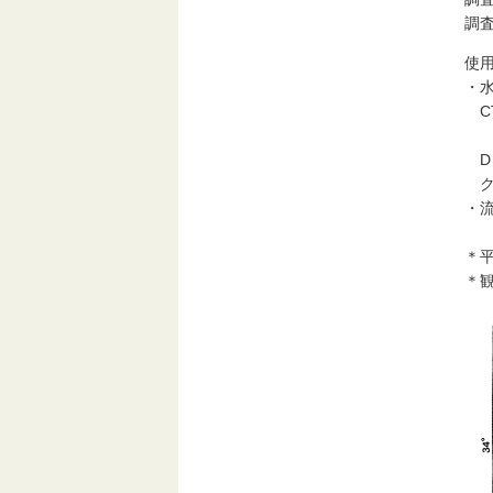
調査
使
・
CT
：
D 
クロ
・流
＊平
＊