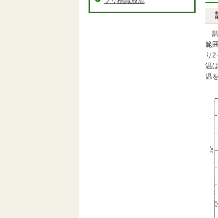
ブリ標識放流
調査
範囲
り2
温は
温