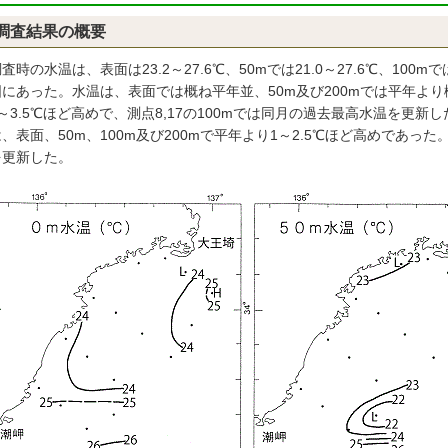
調査結果の概要
時の水温は、表面は23.2～27.6℃、50mでは21.0～27.6℃、100mでは16
にあった。水温は、表面では概ね平年並、50m及び200mでは平年より概
～3.5℃ほど高めで、測点8,17の100mでは同月の過去最高水温を更新し
、表面、50m、100m及び200mで平年より1～2.5℃ほど高めであった
を更新した。