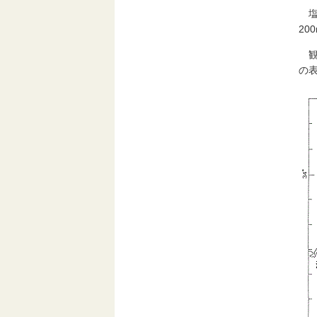
塩分
20
観測
の