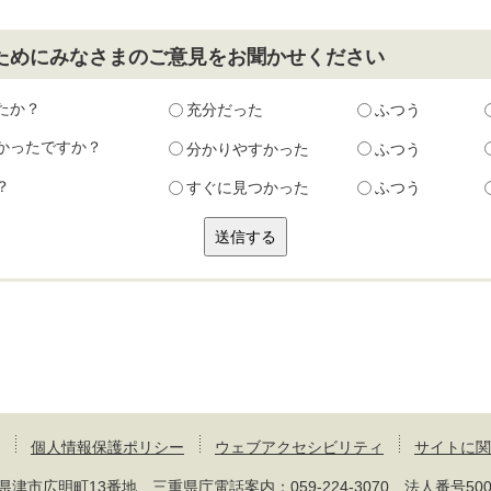
ためにみなさまのご意見をお聞かせください
たか？
充分だった
ふつう
かったですか？
分かりやすかった
ふつう
？
すぐに見つかった
ふつう
個人情報保護ポリシー
ウェブアクセシビリティ
サイトに関
 三重県津市広明町13番地 三重県庁電話案内：
059-224-3070
法人番号50000