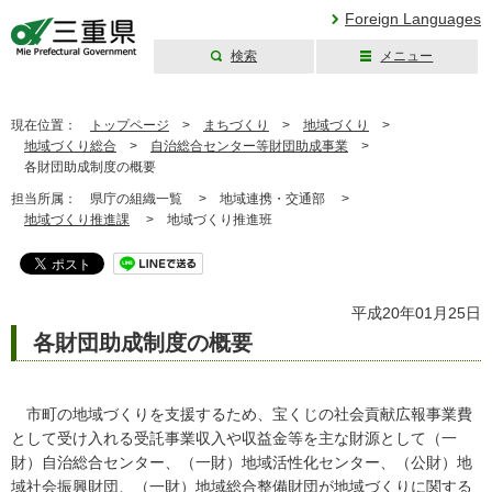
Foreign Languages
検索
メニュー
三重県公式ウェブ
サイト
現在位置：
トップページ
>
まちづくり
>
地域づくり
>
地域づくり総合
>
自治総合センター等財団助成事業
>
各財団助成制度の概要
担当所属：
県庁の組織一覧 >
地域連携・交通部 >
地域づくり推進課
>
地域づくり推進班
平成20年01月25日
各財団助成制度の概要
市町の地域づくりを支援するため、宝くじの社会貢献広報事業費
として受け入れる受託事業収入や収益金等を主な財源として（一
財）自治総合センター、（一財）地域活性化センター、（公財）地
域社会振興財団、（一財）地域総合整備財団が地域づくりに関する