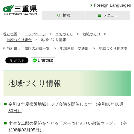
Foreign Languages
検索
メニュー
三重県公式ウェブ
サイト
現在位置：
トップページ
>
まちづくり
>
地域づくり
>
地域づくり総合
>
地域づくり情報
担当所属：
県庁の組織一覧 >
地域連携・交通部 >
地域づくり推進課
地域づくり情報
令和８年度松阪地域トップ会議を開催します
（令和08年06月
30日）
小津安二郎の足跡をたどる「おーづせんせい散策マップ」
（令
和08年02月05日）