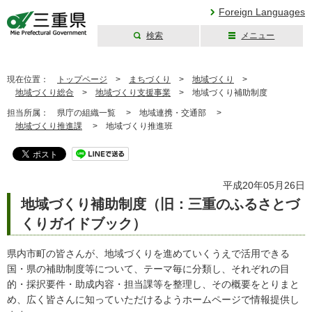
Foreign Languages
検索
メニュー
三重県公式ウェブ
サイト
現在位置：
トップページ
>
まちづくり
>
地域づくり
>
地域づくり総合
>
地域づくり支援事業
>
地域づくり補助制度
担当所属：
県庁の組織一覧 >
地域連携・交通部 >
地域づくり推進課
>
地域づくり推進班
平成20年05月26日
地域づくり補助制度（旧：三重のふるさとづ
くりガイドブック）
県内市町の皆さんが、地域づくりを進めていくうえで活用できる
国・県の補助制度等について、テーマ毎に分類し、それぞれの目
的・採択要件・助成内容・担当課等を整理し、その概要をとりまと
め、広く皆さんに知っていただけるようホームページで情報提供し