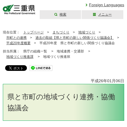
Foreign Languages
検索
メニュー
三重県公式ウェブ
サイト
現在位置：
トップページ
>
まちづくり
>
地域づくり
>
市町との連携
>
過去の取組【県と市町の新しい関係づくり協議会】
>
平成20年度概要
>
平成20年度 県と市町の新しい関係づくり協議会
担当所属：
県庁の組織一覧 >
地域連携・交通部 >
地域づくり推進課
>
地域づくり推進班
平成26年01月06日
県と市町の地域づくり連携・協働
協議会