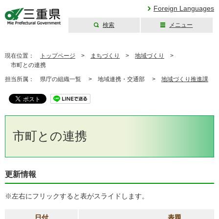
Foreign Languages
検索
メニュー
三重県公式ウェブ
サイト
現在位置：
トップページ
>
まちづくり
>
地域づくり
>
市町との連携
担当所属：
県庁の組織一覧 >
地域連携・交通部 >
地域づくり推進課
市町との連携
更新情報
※左右にフリックすると表がスライドします。
日付
表題