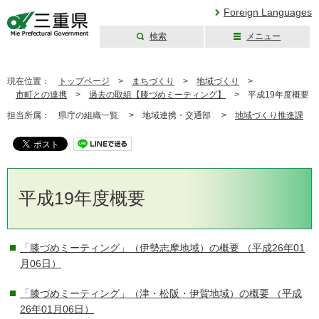
Foreign Languages
検索
メニュー
三重県公式ウェブ
サイト
現在位置：
トップページ
>
まちづくり
>
地域づくり
>
市町との連携
>
過去の取組【膝づめミーティング】
>
平成19年度概要
担当所属：
県庁の組織一覧 >
地域連携・交通部 >
地域づくり推進課
平成19年度概要
「膝づめミーティング」（伊勢志摩地域）の概要
（平成26年01
月06日）
「膝づめミーティング」（津・松阪・伊賀地域）の概要
（平成
26年01月06日）