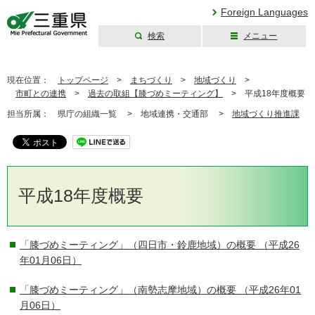
Foreign Languages
検索
メニュー
三重県公式ウェブ
サイト
現在位置：
トップページ
>
まちづくり
>
地域づくり
>
市町との連携
>
過去の取組【膝づめミーティング】
>
平成18年度概要
担当所属：
県庁の組織一覧 >
地域連携・交通部 >
地域づくり推進課
平成18年度概要
「膝づめミーティング」（四日市・鈴鹿地域）の概要
（平成26
年01月06日）
「膝づめミーティング」（南勢志摩地域）の概要
（平成26年01
月06日）