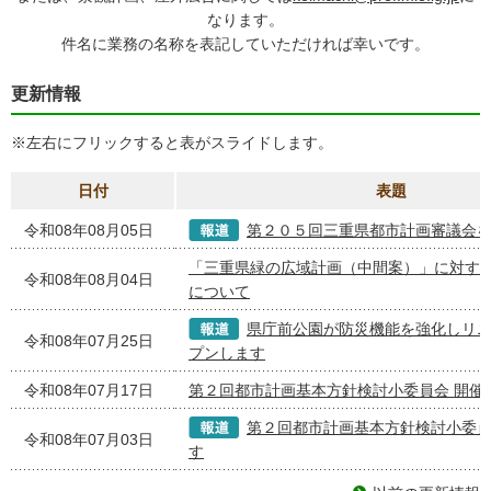
なります。
件名に業務の名称を表記していただければ幸いです。
更新情報
※左右にフリックすると表がスライドします。
日付
表題
令和08年08月05日
第２０５回三重県都市計画審議会
「三重県緑の広域計画（中間案）」に対す
令和08年08月04日
について
県庁前公園が防災機能を強化しリ
令和08年07月25日
プンします
令和08年07月17日
第２回都市計画基本方針検討小委員会 開催
第２回都市計画基本方針検討小委
令和08年07月03日
す