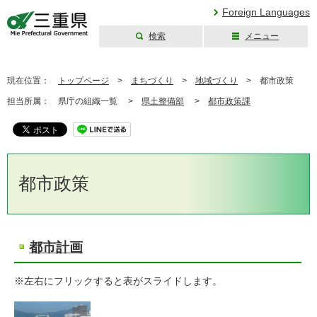
Foreign Languages
検索
メニュー
三重県公式ウェブ
サイト
現在位置：
トップページ
>
まちづくり
>
地域づくり
>
都市政策
担当所属：
県庁の組織一覧 >
県土整備部
>
都市政策課
都市政策
都市計画
※左右にフリックすると表がスライドします。