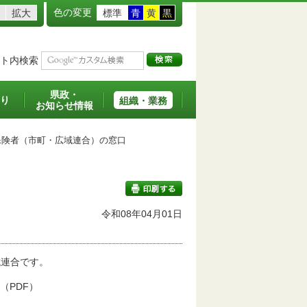
色の変更
拡大
標準
青
黄
黒
ト内検索
県政・
り
組織・業務
お知らせ情報
険者（市町・広域連合）の窓口
令和08年04月01日
印刷する
域連合です。
（PDF）