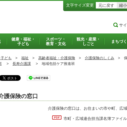
文字サイズ変更
元に戻す
縮小
サイ
健康・福祉・
スポーツ・
観光・産業・
犯
まちづく
子ども
教育・文化
しごと
・子ども
>
福祉
>
高齢者福祉・介護保険
>
介護保険のしくみ
>
保
部
>
長寿介護課
>
地域包括ケア推進班
介護保険の窓口
介護保険の窓口は、お住まいの市や町、広
市町・広域連合担当課名簿ファイル