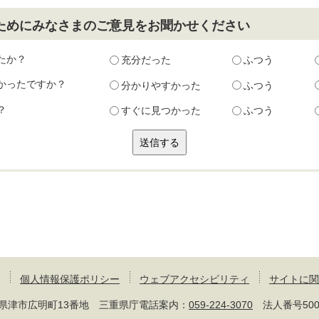
ためにみなさまのご意見をお聞かせください
たか？
充分だった
ふつう
かったですか？
分かりやすかった
ふつう
？
すぐに見つかった
ふつう
個人情報保護ポリシー
ウェブアクセシビリティ
サイトに関
 三重県津市広明町13番地 三重県庁電話案内：
059-224-3070
法人番号50000