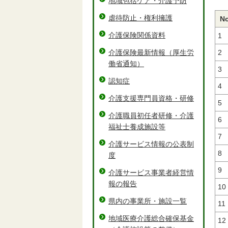
地域包括ケア・介護予防
虐待防止・権利擁護
No
介護保険関係資料
1
介護保険最新情報（厚生労
2
働省通知）
3
認知症
4
介護支援専門員資格・研修
5
介護職員初任者研修・介護
6
福祉士養成施設等
7
介護サービス情報の公表制
8
度
9
介護サービス事業者経営情
報の報告
10
県内の事業所・施設一覧
11
地域医療介護総合確保基金
12