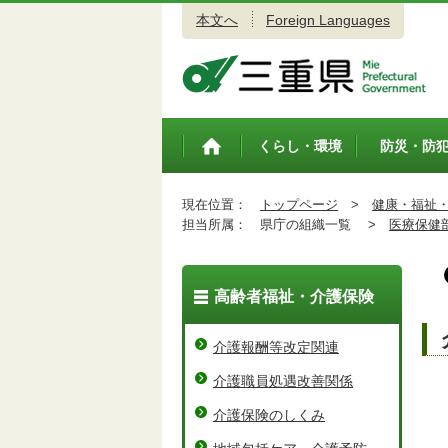
本文へ
Foreign Languages
三重県公式ウェブサイト
くらし・環境
防災・防
トップペ
ージ
現在位置：
トップページ
>
健康・福祉
担当所属：
県庁の組織一覧 >
医療保健
高齢者福祉・介護保険
介護報酬等改定関連
介護職員処遇改善関係
介護保険のしくみ