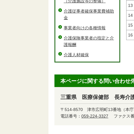
（介護施設等の整備）
13
介護従事者確保事業費補助
14
金
15
事業者向けの各種情報
16
介護保険事業者の指定と介
護報酬
介護人材確保
本ページに関する問い合わせ
三重県 医療保健部 長寿介
〒514-8570
津市広明町13番地（本庁
電話番号：
059-224-3327
ファクス番号