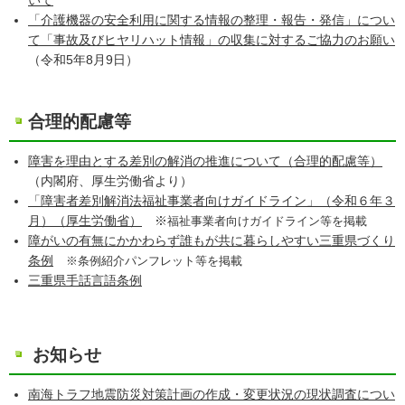
いて
「介護機器の安全利用に関する情報の整理・報告・発信」につい
て「事故及びヒヤリハット情報」の収集に対するご協力のお願い
（令和5年8月9日）
合理的配慮等
障害を理由とする差別の解消の推進について（合理的配慮等）
（内閣府、厚生労働省より）
「障害者差別解消法福祉事業者向けガイドライン」（令和６年３
月）（厚生労働省）
※
福祉事業者向けガイドライン等を掲載
障がいの有無にかかわらず誰もが共に暮らしやすい三重県づくり
条例
※条例紹介パンフレット等を掲載
三重県手話言語条例
お知らせ
南海トラフ地震防災対策計画の作成・変更状況の現状調査につい