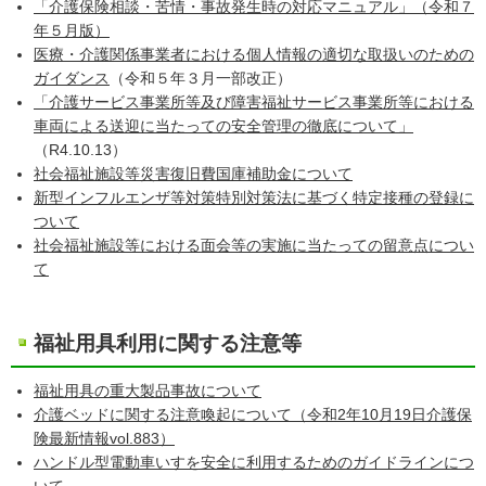
「介護保険相談・苦情・事故発生時の対応マニュアル」（令和７
年５月版）
医療・介護関係事業者における個人情報の適切な取扱いのための
ガイダンス
（令和５年３月一部改正）
「介護サービス事業所等及び障害福祉サービス事業所等における
車両による送迎に当たっての安全管理の徹底について」
（R4.10.13）
社会福祉施設等災害復旧費国庫補助金について
新型インフルエンザ等対策特別対策法に基づく特定接種の登録に
ついて
社会福祉施設等における面会等の実施に当たっての留意点につい
て
福祉用具利用に関する注意等
福祉用具の重大製品事故について
介護ベッドに関する注意喚起について（令和2年10月19日介護保
険最新情報vol.883）
ハンドル型電動車いすを安全に利用するためのガイドラインにつ