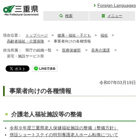
Foreign Languages
検索
メニュー
三重県公式ウェブ
サイト
現在位置：
トップページ
>
健康・福祉・子ども
>
福祉
>
高齢者福祉・介護保険
>
事業者向けの各種情報
担当所属：
県庁の組織一覧 >
医療保健部
>
長寿介護課
>
居宅・施設サービス班
令和07年03月19日
事業者向けの各種情報
介護老人福祉施設等の整備
令和９年度三重県老人保健福祉施設の整備（整備方針）
併設ショートステイの特別養護老人ホーム転換について