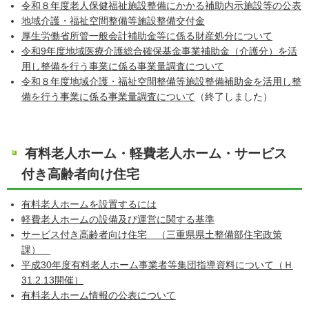
令和８年度老人保健福祉施設整備にかかる補助内示施設等の公表
地域介護・福祉空間整備等施設整備交付金
厚生労働省所管一般会計補助金等に係る財産処分について
令和9年度地域医療介護総合確保基金事業補助金（介護分）を活
用し整備を行う事業に係る事業量調査について
令和８年度地域介護・福祉空間整備等施設整備補助金を活用し整
備を行う事業に係る事業量調査について
（終了しました）
有料老人ホーム・軽費老人ホーム・サービス
付き高齢者向け住宅
有料老人ホームを設置するには
軽費老人ホームの設備及び運営に関する基準
サービス付き高齢者向け住宅 （三重県県土整備部住宅政策
課）
平成30年度有料老人ホーム事業者等集団指導資料について（Ｈ
31.2.13開催）
有料老人ホーム情報の公表について