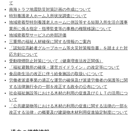
て
南海トラフ地震防災対策計画の作成について
特別養護老人ホーム入所状況調査について
地域密着型特別養護老人ホームに併設等する短期入所生活介護事
業所に係る指定・指導監査等の事務の権限移譲について
地域密着型サービスの外部評価
三重県の福祉人材確保に関する情報のご案内
「認知症高齢者グループホーム等火災対策報告書」を踏まえた対
応方針について
受動喫煙防止対策について（健康増進法改正関係）
「福祉避難所の確保・運営ガイドライン」の改定等について
食品衛生法の改正に伴う給食施設の取扱いについて
労働者派遣事業の適正な運営の確保及び派遣労働者の保護等に関
する法律施行令の一部を改正する政令の公布について
社会福祉施設等における木材の利用の促進及びＣＬＴの活用につ
いて
「公共建築物等における木材の利用の促進に関する法律の一部を
改正する法律」の概要及び建築物木材利用促進協定制度について