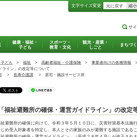
文字サイズ変更
元に戻す
縮小
サイ
健康・福祉・
スポーツ・
観光・産業・
犯
まちづく
子ども
教育・文化
しごと
・子ども
>
福祉
>
高齢者福祉・介護保険
>
事業者向けの各種情報
ドライン」の改定等について
部
>
長寿介護課
>
居宅・施設サービス班
「福祉避難所の確保・運営ガイドライン」の改定
祉避難所の確保に向けて、令和３年５月１０日に、災害対策基本法施行
かじめ受入対象者を特定し、本人とその家族のみが避難する施設である
福祉避難所の確保・運営ガイドライン」（平成２８年４月）が改正され