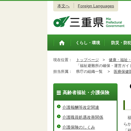
本文へ
Foreign Languages
三重県公式ウェブサイト
くらし・環境
防災・防
トップペ
ージ
現在位置：
トップページ
>
健康・福祉
「福祉避難所の確保・運営ガイ
担当所属：
県庁の組織一覧 >
医療保健
高齢者福祉・介護保険
介護報酬等改定関連
介護職員処遇改善関係
福
ら
介護保険のしくみ
「