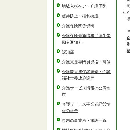
高
地域包括ケア・介護予防
た
虐待防止・権利擁護
厚
介護保険関係資料
介護保険最新情報（厚生労
働省通知）
認知症
介護支援専門員資格・研修
介護職員初任者研修・介護
福祉士養成施設等
介護サービス情報の公表制
度
介護サービス事業者経営情
報の報告
県内の事業所・施設一覧