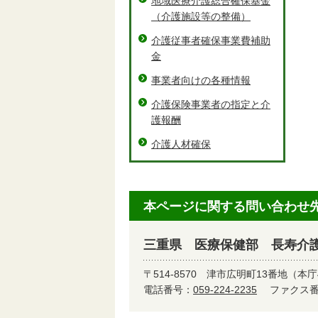
地域医療介護総合確保基金
（介護施設等の整備）
介護従事者確保事業費補助
金
事業者向けの各種情報
介護保険事業者の指定と介
護報酬
介護人材確保
本ページに関する問い合わせ
三重県 医療保健部 長寿介
〒514-8570
津市広明町13番地（本庁
電話番号：
059-224-2235
ファクス番号