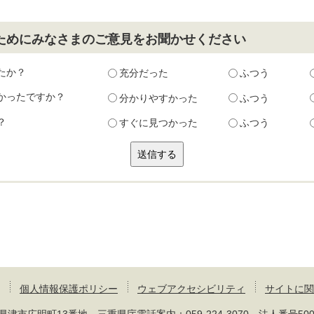
ためにみなさまのご意見をお聞かせください
たか？
充分だった
ふつう
かったですか？
分かりやすかった
ふつう
？
すぐに見つかった
ふつう
個人情報保護ポリシー
ウェブアクセシビリティ
サイトに関
 三重県津市広明町13番地 三重県庁電話案内：
059-224-3070
法人番号50000