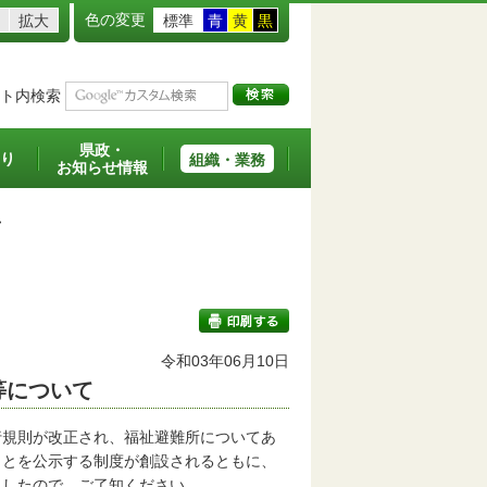
色の変更
拡大
標準
青
黄
黒
ト内検索
県政・
り
組織・業務
お知らせ情報
>
令和03年06月10日
等について
印刷する
規則が改正され、福祉避難所についてあ
ことを公示する制度が創設されるともに、
ましたので、ご了知ください。