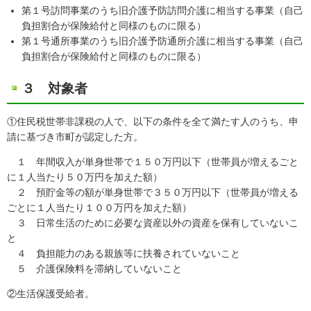
第１号訪問事業のうち旧介護予防訪問介護に相当する事業（自己
負担割合が保険給付と同様のものに限る）
第１号通所事業のうち旧介護予防通所介護に相当する事業（自己
負担割合が保険給付と同様のものに限る）
３ 対象者
①住民税世帯非課税の人で、以下の条件を全て満たす人のうち、申
請に基づき市町が認定した方。
１ 年間収入が単身世帯で１５０万円以下（世帯員が増えるごと
に１人当たり５０万円を加えた額）
２ 預貯金等の額が単身世帯で３５０万円以下（世帯員が増える
ごとに１人当たり１００万円を加えた額）
３ 日常生活のために必要な資産以外の資産を保有していないこ
と
４ 負担能力のある親族等に扶養されていないこと
５ 介護保険料を滞納していないこと
②生活保護受給者。