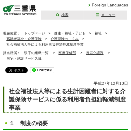
Foreign Languages
検索
メニュー
三重県公式ウェブ
サイト
現在位置：
トップページ
>
健康・福祉・子ども
>
福祉
>
高齢者福祉・介護保険
>
介護保険のしくみ
>
社会福祉法人等による利用者負担額軽減制度事業
担当所属：
県庁の組織一覧 >
医療保健部
>
長寿介護課
>
居宅・施設サービス班
平成27年12月10日
社会福祉法人等による生計困難者に対する介
護保険サービスに係る利用者負担額軽減制度
事業
１ 制度の概要