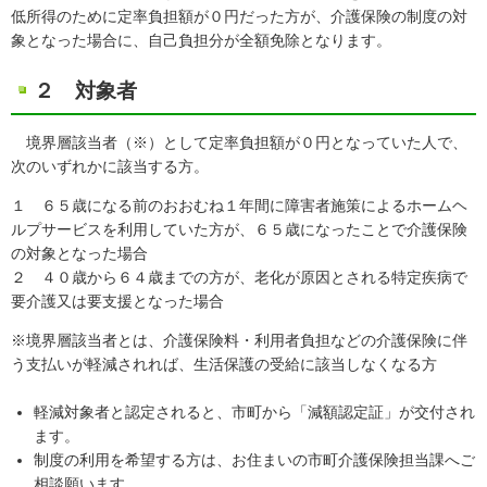
低所得のために定率負担額が０円だった方が、介護保険の制度の対
象となった場合に、自己負担分が全額免除となります。
２ 対象者
境界層該当者（※）として定率負担額が０円となっていた人で、
次のいずれかに該当する方。
１ ６５歳になる前のおおむね１年間に障害者施策によるホームヘ
ルプサービスを利用していた方が、６５歳になったことで介護保険
の対象となった場合
２ ４０歳から６４歳までの方が、老化が原因とされる特定疾病で
要介護又は要支援となった場合
※境界層該当者とは、介護保険料・利用者負担などの介護保険に伴
う支払いが軽減されれば、生活保護の受給に該当しなくなる方
軽減対象者と認定されると、市町から「減額認定証」が交付され
ます。
制度の利用を希望する方は、お住まいの市町介護保険担当課へご
相談願います。