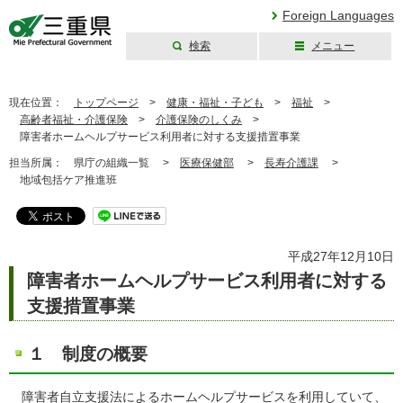
Foreign Languages
検索
メニュー
三重県公式ウェブ
サイト
現在位置：
トップページ
>
健康・福祉・子ども
>
福祉
>
高齢者福祉・介護保険
>
介護保険のしくみ
>
障害者ホームヘルプサービス利用者に対する支援措置事業
担当所属：
県庁の組織一覧 >
医療保健部
>
長寿介護課
>
地域包括ケア推進班
平成27年12月10日
障害者ホームヘルプサービス利用者に対する
支援措置事業
１ 制度の概要
障害者自立支援法によるホームヘルプサービスを利用していて、