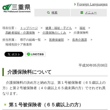
Foreign Languages
検索
メニュー
三重県公式ウェブ
サイト
現在位置：
トップページ
>
健康・福祉・子ども
>
福祉
>
高齢者福祉・介護保険
>
介護保険のしくみ
>
介護保険料
担当所属：
県庁の組織一覧 >
医療保健部
>
長寿介護課
>
地域包括ケア推進班
平成30年05月08日
介護保険料について
介護保険料の決め方と納め方は、第１号被保険者（６５歳以上の
方）と第２号被保険者（４０歳以上６５歳未満の方）でそれぞれ異
なります。
第１号被保険者（６５歳以上の方）