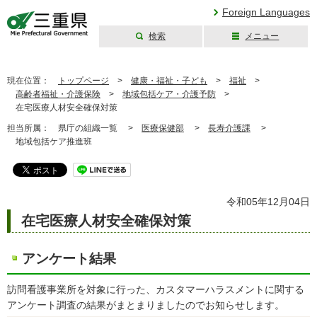
Foreign Languages
検索
メニュー
三重県公式ウェブ
サイト
現在位置：
トップページ
>
健康・福祉・子ども
>
福祉
>
高齢者福祉・介護保険
>
地域包括ケア・介護予防
>
在宅医療人材安全確保対策
担当所属：
県庁の組織一覧 >
医療保健部
>
長寿介護課
>
地域包括ケア推進班
令和05年12月04日
在宅医療人材安全確保対策
アンケート結果
訪問看護事業所を対象に行った、カスタマーハラスメントに関する
アンケート調査の結果がまとまりましたのでお知らせします。