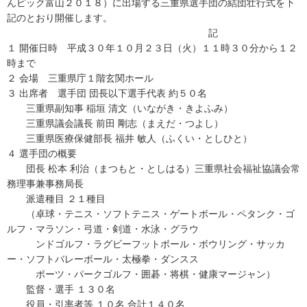
んピック富山２０１８）に出場する三重県選手団の結団壮行式を下
記のとおり開催します。
記
１ 開催日時 平成３０年１０月２３日（火）１１時３０分から１２
時まで
２ 会場 三重県庁１階玄関ホール
３ 出席者 選手団 団長以下選手代表 約５０名
三重県副知事 稲垣 清文（いながき・きよふみ）
三重県議会議長 前田 剛志（まえだ・つよし）
三重県医療保健部長 福井 敏人（ふくい・としひと）
４ 選手団の概要
団長 松本 利治（まつもと・としはる）三重県社会福祉協議会常
務理事兼事務局長
派遣種目 ２１種目
（卓球・テニス・ソフトテニス・ゲートボール・ペタンク・ゴ
ルフ・マラソン・弓道・剣道・水泳・グラウ
ンドゴルフ・ラグビーフットボール・ボウリング・サッカ
ー・ソフトバレーボール・太極拳・ダンスス
ポーツ・パークゴルフ・囲碁・将棋・健康マージャン）
監督・選手 １３０名
役員・引率者等 １０名 合計１４０名