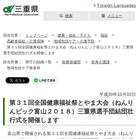
Foreign Languages
検索
メニュー
三重県公式ウェブ
サイト
現在位置：
トップページ
>
健康・福祉・子ども
>
福祉
>
高齢者福祉・介護保険
>
地域包括ケア・介護予防
>
第３１回全国健康福祉祭とやま大会（ねんりんピック富山２０１８）三重県
選手団結団壮行式を開催します
担当所属：
県庁の組織一覧 >
医療保健部
>
長寿介護課
>
地域包括ケア推進班
平成30年10月02日
第３１回全国健康福祉祭とやま大会（ねんり
んピック富山２０１８）三重県選手団結団壮
行式を開催します
富山県で開催される第３１回全国健康福祉祭とやま大会（ねんり