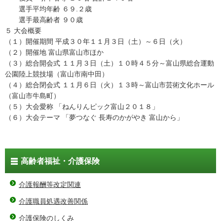
選手平均年齢 ６９.２歳
選手最高齢者 ９０歳
５ 大会概要
（１）開催期間 平成３０年１１月３日（土）～６日（火）
（２）開催地 富山県富山市ほか
（３）総合開会式 １１月３日（土）１０時４５分～富山県総合運動
公園陸上競技場（富山市南中田）
（４）総合閉会式 １１月６日（火）１３時～富山市芸術文化ホール
（富山市牛島町）
（５）大会愛称 「ねんりんピック富山２０１８」
（６）大会テーマ 「夢つなぐ 長寿のかがやき 富山から」
高齢者福祉・介護保険
介護報酬等改定関連
介護職員処遇改善関係
介護保険のしくみ