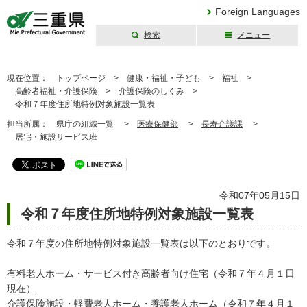
Foreign Languages
検索
メニュー
三重県公式ウェブ
サイト
現在位置：
トップページ
>
健康・福祉・子ども
>
福祉
>
高齢者福祉・介護保険
>
介護保険のしくみ
>
令和７年度住所地特例対象施設一覧表
担当所属：
県庁の組織一覧 >
医療保健部
>
長寿介護課
>
居宅・施設サービス班
令和07年05月15日
令和７年度住所地特例対象施設一覧表
令和７年度の住所地特例対象施設一覧表は以下のとおりです。
有料老人ホーム・サービス付き高齢者向け住宅（令和７年４月１日
現在）
介護保険施設・軽費老人ホーム・養護老人ホーム（令和７年４月１