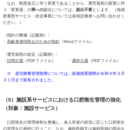
なお、制度改正に伴う変更であることから、運営規程の変更に伴
う「変更届」の
県への
提出については、
提出不要
とします。（地域
密着型サービス・総合事業については各指定権者へお問い合わせく
ださい。）
〈指針の整備（記載例）〉
・
高齢者虐待防止のための指針
（Wordファイル）
〈運営規程の改定（記載例）〉
・
訪問介護
（PDFファイル） ・
通所介護
（PDFファイル）
※ 居宅療養管理指導については、経過措置期間が令和９年３月
３１日まで延長されました。
（5）施設系サービスにおける口腔衛生管理の強化
（対象：施設サービス）
口腔衛生の管理体制を整備し、各入所者の状況に応じた口腔衛生
の管理を計画的に行うこと。なお、歯科医師又は歯科医師の指示を