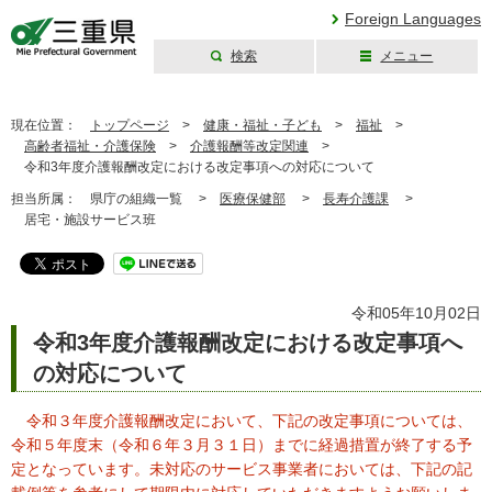
Foreign Languages
検索
メニュー
三重県公式ウェブ
サイト
現在位置：
トップページ
>
健康・福祉・子ども
>
福祉
>
高齢者福祉・介護保険
>
介護報酬等改定関連
>
令和3年度介護報酬改定における改定事項への対応について
担当所属：
県庁の組織一覧 >
医療保健部
>
長寿介護課
>
居宅・施設サービス班
令和05年10月02日
令和3年度介護報酬改定における改定事項へ
の対応について
令和３年度介護報酬改定において、下記の改定事項については、
令和５年度末（令和６年３月３１日）までに経過措置が終了する予
定となっています。未対応のサービス事業者においては、下記の記