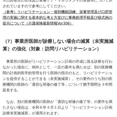
※口腔衛生の管理及び栄養ケア・マネジメントの実務等について示
されていますので参考にしてください。
（参考）リハビリテーション・個別機能訓練、栄養管理及び口腔管
理の実施に関する基本的な考え方並びに事務処理手順及び様式例の
提示について（介護保険最新情報Vol.936）
（7）事業所医師が診療しない場合の減算（未実施減
算）の強化（対象：訪問リハビリテーション）
事業所の医師がリハビリテーション計画の作成に係る診療を行わ
なかった場合に、例外として、一定の要件を満たせば、別の医療機
関の計画的医学的管理を行う医師の指示のもと、リハビリテーショ
ンを提供することができる（未実施減算）。その要件のうち別の医
療機関の医師の「適切な研修の修了等」について猶予期間を３年間
延長する。
なお、別の医療機関の医師が「適切な研修の修了等」の要件を満
たさない場合は、令和６年４月１日より「リハビリテーション計画
診療未実施減算」が適用されます。