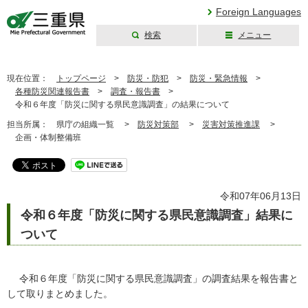
Foreign Languages
検索
メニュー
三重県公式ウェブ
サイト
現在位置：
トップページ
>
防災・防犯
>
防災・緊急情報
>
各種防災関連報告書
>
調査・報告書
>
令和６年度「防災に関する県民意識調査」の結果について
担当所属：
県庁の組織一覧 >
防災対策部
>
災害対策推進課
>
企画・体制整備班
令和07年06月13日
令和６年度「防災に関する県民意識調査」結果に
ついて
令和６年度「防災に関する県民意識調査」の調査結果を報告書と
して取りまとめました。