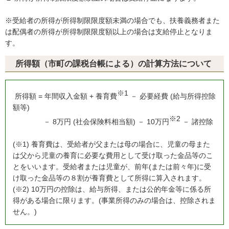
※受給者の所得が所得制限限度額未満の場合でも、扶養義務者また
は配偶者の所得が所得制限限度額以上の場合は支給停止となりま
す。
所得額（市町の課税台帳による）の計算方法について
※1
所得額 = 年間収入金額 + 養育費
－ 必要経費 (給与所得控除
額等)
※2
－ 8万円 (社会保険料相当額) － 10万円
－ 諸控除
(※1) 養育費は、受給者が父または母の場合に、児童の母また
は父から児童の養育に必要な費用として受け取った金品等のこ
とをいいます。受給者または児童が、前年(または前々年)に受
け取った金品等の８割が養育費として所得に算入されます。
(
※2
)
10万円の控除は、給与所得、または公的年金等に係る所
得がある場合に限ります。(事業所得のみの場合は、控除されま
せん。)