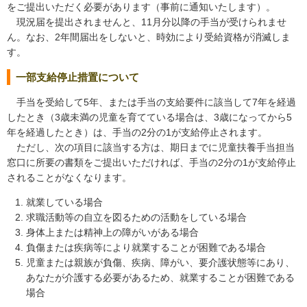
をご提出いただく必要があります（事前に通知いたします）。
現況届を提出されませんと、11月分以降の手当が受けられませ
ん。なお、2年間届出をしないと、時効により受給資格が消滅しま
す。
一部支給停止措置について
手当を受給して5年、または手当の支給要件に該当して7年を経過
したとき（3歳未満の児童を育てている場合は、3歳になってから5
年を経過したとき）は、手当の2分の1が支給停止されます。
ただし、次の項目に該当する方は、
期日までに
児童扶養手当担当
窓口に所要の
書類をご提出いただければ、
手当の2分の1が支給停止
されることがなくなります
。
就業している場合
求職活動等の自立を図るための活動をしている場合
身体上または精神上の障がいがある場合
負傷または疾病等により就業することが困難である場合
児童または親族が負傷、疾病、障がい、要介護状態等にあり、
あなたが介護する必要があるため、就業することが困難である
場合