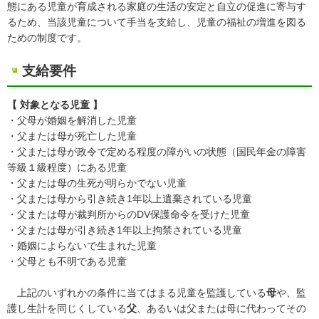
態にある児童が育成される家庭の生活の安定と自立の促進に寄与す
るため、当該児童について手当を支給し、児童の福祉の増進を図る
ための制度です。
支給要件
【 対象となる児童 】
・父母が婚姻を解消した児童
・父または母が死亡した児童
・父または母が政令で定める程度の障がいの状態（国民年金の障害
等級１級程度）にある児童
・父または母の生死が明らかでない児童
・父または母から引き続き1年以上遺棄されている児童
・父または母が裁判所からのDV保護命令を受けた児童
・父または母が引き続き1年以上拘禁されている児童
・婚姻によらないで生まれた児童
・父母とも不明である児童
上記のいずれかの条件に当てはまる児童
を
監護している
母
や、監
護し生計を同じくしている
父
、あるいは父または母に代わってその