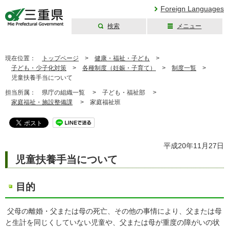
Foreign Languages
検索
メニュー
三重県公式ウェブ
サイト
現在位置：
トップページ
>
健康・福祉・子ども
>
子ども・少子化対策
>
各種制度（妊娠・子育て）
>
制度一覧
>
児童扶養手当について
担当所属：
県庁の組織一覧 >
子ども・福祉部 >
家庭福祉・施設整備課
>
家庭福祉班
平成20年11月27日
児童扶養手当について
目的
父母の離婚・父または母の死亡、その他の事情により、父または母
と生計を同じくしていない児童や、父または母が重度の障がいの状