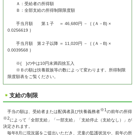
Ａ：受給者の所得額
Ｂ：全部支給の所得制限限度額
手当月額 第１子 ＝ 46,680円 －｛ (Ａ－B) ×
0.0256619 ｝
手当月額 第２子以降 ＝ 11,020円 －｛ (Ａ－B) ×
0.0039568 ｝
※{ }の中は10円未満四捨五入
※Ｂの額は扶養親族等の数によって変わります。所得制限
限度額表をご覧ください。
支給の制限
※1
手当の額は、受給者または配偶者及び扶養義務者
の前年の所得
※2
によって「全部支給」「一部支給」「支給停止（支給なし）」が
決定されます。
毎年8月に現況届をご提出いただき、児童の監護状況や、前年の所