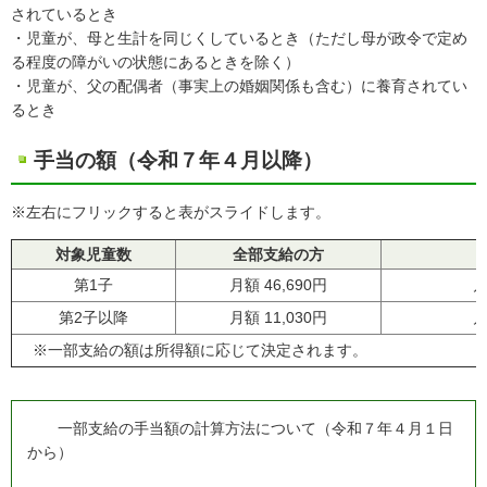
されているとき
・
児童が、母と生計を同じくしているとき（ただし母が政令で定め
る程度の障
がい
の状態にあるときを除く）
・
児童が、父の配偶者（事実上の婚姻関係も含む）に養育されてい
るとき
手当の額（令和７年４月以降）
※左右にフリックすると表がスライドします。
対象児童数
全部支給の方
第1子
月額 46,690円
第2子以降
月額 11,030円
月
※一部支給の額は所得額に応じて決定されます。
一部支給の手当額の計算方法について（令和７年４月１日
から）