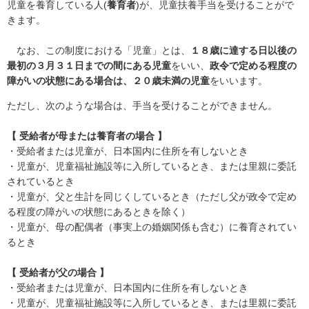
児童を養育している人(
養育者
)が
、児童扶養手当を受けることがで
きます。
なお、この制度における「児童」とは、
１８歳に達する日以後の
最初の３月３１日までの間にある児童
をいい、
政令で定める程度の
障がいの状態にある場合は、２０歳未満の児童
をいいます。
ただし、次のような場合は、手当を受けることができません。
【 受給者が母または養育者の場合 】
・
受給者または児童が、日本国内に住所を有しないとき
・児童が、児童福祉施設等に入所しているとき
、または
里親に委託
されているとき
・児童が、父と生計を同じくしているとき（ただし父が政令で定め
る程度の障
がい
の状態にあるときを除く）
・児童が、母の配偶者（事実上の婚姻関係も含む）に養育されてい
るとき
【 受給者が父の場合 】
・
受給者または児童が、日本国内に住所を有しないとき
・
児童が、児童福祉施設等に入所しているとき、
または
里親に委託