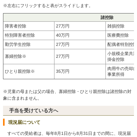
※左右にフリックすると表がスライドします。
諸控除
障害者控除
27万円
雑損控除
特別障害者控除
40万円
医療費控除
勤労学生控除
27万円
配偶者特別控
小規模企業共
寡婦控除※
27万円
掛金控除
肉用牛の売却
ひとり親控除※
35万円
事業所得
※児童の母または父の場合、寡婦控除・ひとり親控除は諸控除の対
象に含まれません。
手当を受けている方へ
現況届について
すべての受給者は、毎年8月1日から8月31日までの間に、現況届