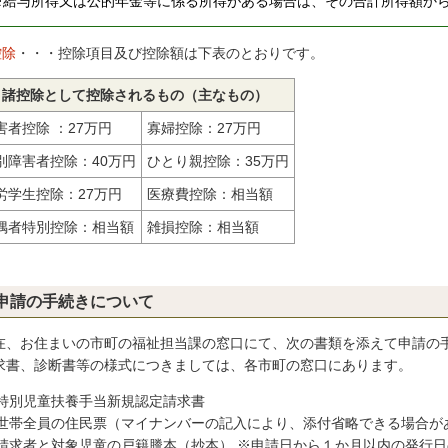
※給与所得又は公的年金等に係る所得がある場合は、その合計所得額から
控除
・・・控除項目及び控除額は下表のとおりです。
諸控除として控除されるもの（主なもの）
害者控除 ：27万円
寡婦控除：27万円
別障害者控除：40万円
ひとり親控除：35万円
労学生控除：27万円
医療費控除：相当額
偶者特別控除：相当額
雑損控除：相当額
申請の手続きについて
在、お住まいの市町の福祉担当課の窓口にて、次の書類を添えて申請の
求書、診断書等の様式につきましては、各市町の窓口にあります。
特別児童扶養手当新規認定請求書
世帯全員の住民票（マイナンバーの記入により、添付省略できる場合が
請求者と対象児童の戸籍謄本（抄本） ※申請日から１か月以内の発行日