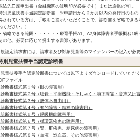
振込先口座申出書（金融機関の証明印が必要です）または通帳の写し
特別児童扶養手当認定診断書 ※申請日から２か月以内の発行日のもの
得されている方は、手帳をご提示いただくことで、診断書を省略できる
ねください。）
・省略できる範囲・・・・・・療育手帳A1、A2身体障害者手帳概ね1級
その他、必要に応じて提出する書類があります。
新規認定請求書には、請求者及び対象児童等のマイナンバーの記入が必
特別児童扶養手当認定診断書
別児童扶養手当認定診断書については以下よりダウンロードしていただく
児診断書様式第１号（眼の障害用）
児診断書様式第２号（聴覚・平衡機能・そしゃく・嚥下障害・音声又は
児診断書様式第３号（肢体不自由用）
児診断書様式第４号（知的障害・精神の障害用）
児診断書様式第５号（呼吸機能障害用）
児診断書様式第６号（循環器疾患の障害用）
児診断書様式第７号（腎、肝疾患、糖尿病の障害用）
児診断書様式第８号（血液・造血器、その他障害用）