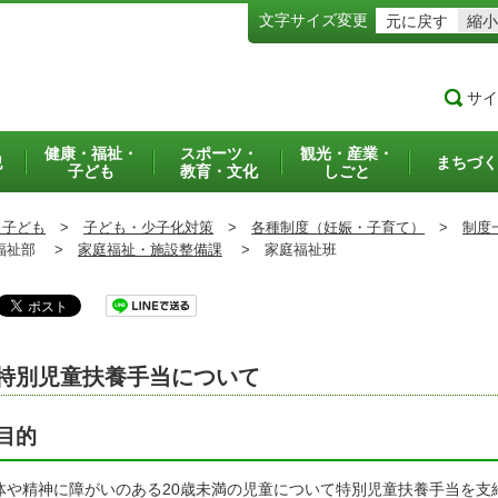
文字サイズ変更
元に戻す
縮小
サイ
健康・福祉・
スポーツ・
観光・産業・
犯
まちづく
子ども
教育・文化
しごと
・子ども
>
子ども・少子化対策
>
各種制度（妊娠・子育て）
>
制度
祉部 >
家庭福祉・施設整備課
>
家庭福祉班
特別児童扶養手当について
目的
体や精神に障がいのある20歳未満の児童について特別児童扶養手当を支