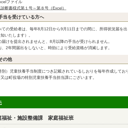
診断書様式第１号～第８号（Excel）
手当を受けている方へ
べての受給者は、毎年8月12日から9月11日までの間に、所得状況届を
通知いたします）。
の届けを提出されませんと、8月以降の手当が受けられません。
お、2年間届出をしないと、時効により受給資格が消滅します。
その他
特別）児童扶養手当制度につき記載されているしおりを毎年作成してお
所又は町役場の特別児童扶養手当担当課にございます。
先
庭福祉・施設整備課 家庭福祉班