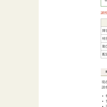
諸
障
特
勤
配
現
請