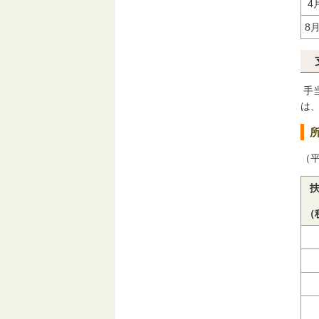
4
8
手
は
（平
（