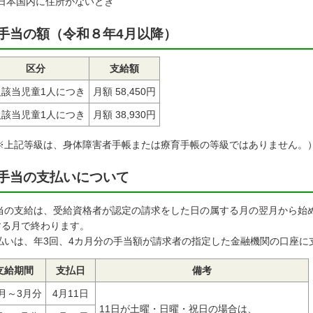
日本国内に住所がないとき
手当の額（令和８年4月以降）
区分
支給額
級該当児童1人につき
月額 58,450円
級該当児童1人につき
月額 38,930円
※上記等級は、身体障害者手帳または療育手帳の等級ではありません。
手当の支払いについて
当の支給は、受給資格者が認定の請求をした日の属する月の翌月から始
する月で終わります。
払いは、年3回、4カ月分の手当額が請求者の指定した金融機関の口座に
支給期間
支払日
備考
2月～3月分
4月11日
11日が土曜・日曜・祝日の場合は、