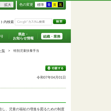
色の変更
拡大
標準
青
黄
黒
ト内検索
県政・
り
組織・業務
お知らせ情報
一覧
>
特別児童扶養手当
令和07年04月01日
印刷する
給し、児童の福祉の増進を図るための制度