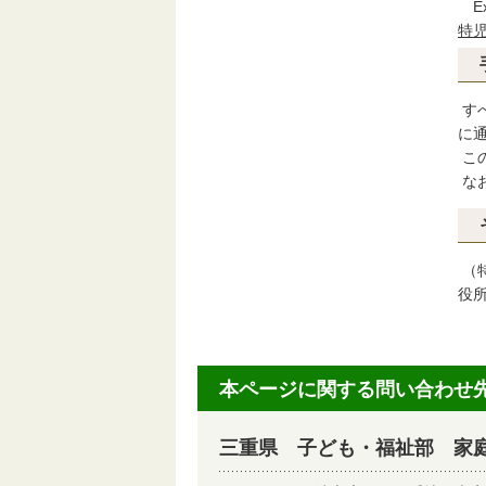
特児
す
に
こ
な
（
役
本ページに関する問い合わせ
三重県 子ども・福祉部 家