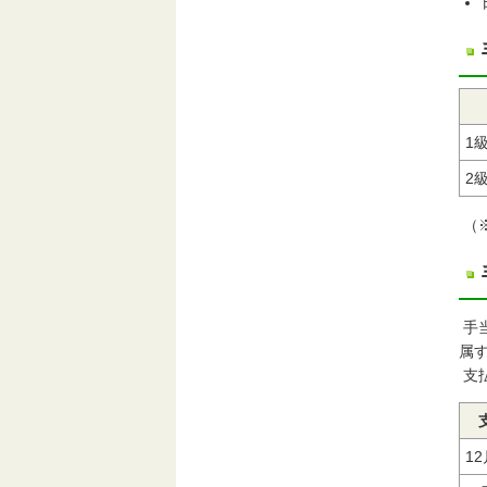
1
2
（
手
属
支
1