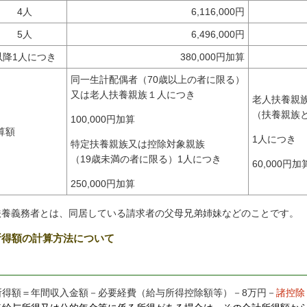
4人
6,116,000円
5人
6,496,000円
以降1人につき
380,000円加算
同一生計配偶者（70歳以上の者に限る）
又は老人扶養親族１人につき
老人扶養親
（扶養親族
100,000円加算
算額
1人につき
特定扶養親族又は控除対象親族
（19歳未満の者に限る）1人につき
60,000円加
250,000円加算
扶養義務者とは、同居している請求者の父母兄弟姉妹などのことです。
所得額の計算方法について
所得額＝年間収入金額－必要経費（給与所得控除額等）－8万円－
諸控除