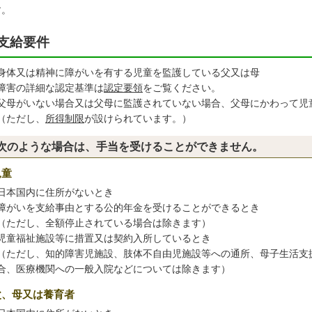
す。
支給要件
身体又は精神に障がいを有する児童を監護している父又は母
障害の詳細な認定基準は
認定要領
をご覧ください。
父母がいない場合又は父母に監護されていない場合、父母にかわって児
（ただし、
所得制限
が設けられています。）
次のような場合は、手当を受けることができません。
児童
日本国内に住所がないとき
障がいを支給事由とする公的年金を受けることができるとき
（ただし、全額停止されている場合は除きます）
児童福祉施設等に措置又は契約入所しているとき
（ただし、知的障害児施設、肢体不自由児施設等への通所、母子生活支
合、医療機関への一般入院などについては除きます）
父、母又は養育者