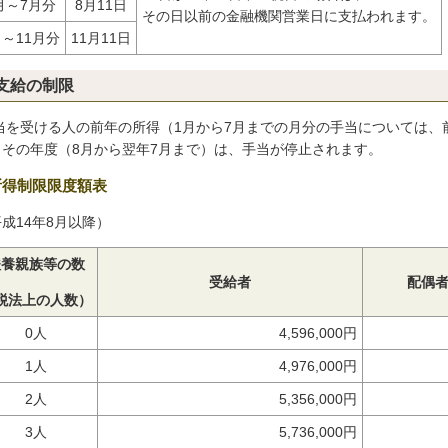
月～7月分
8月11日
その日以前の金融機関営業日に支払われます。
月～11月分
11月11日
支給の制限
当を受ける人の前年の所得（1月から7月までの月分の手当については、
、その年度（8月から翌年7月まで）は、手当が停止されます。
所得制限限度額表
成14年8月以降）
扶養親族等の数
受給者
配偶
税法上の人数）
0人
4,596,000円
1人
4,976,000円
2人
5,356,000円
3人
5,736,000円