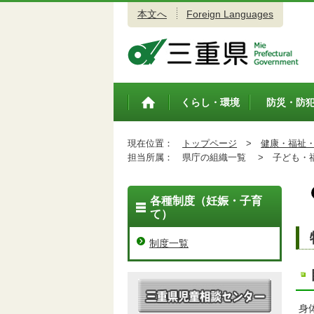
本文へ
Foreign Languages
三重県公式ウェブサイト
くらし・環境
防災・防
トップペ
ージ
現在位置：
トップページ
>
健康・福祉
担当所属：
県庁の組織一覧 >
子ども・福
各種制度（妊娠・子育
て）
制度一覧
身