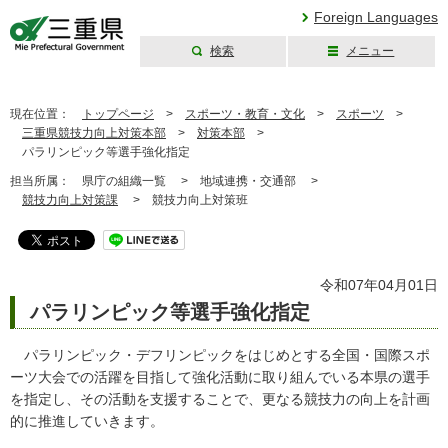
Foreign Languages
検索
メニュー
三重県公式ウェブ
サイト
現在位置：
トップページ
>
スポーツ・教育・文化
>
スポーツ
>
三重県競技力向上対策本部
>
対策本部
>
パラリンピック等選手強化指定
担当所属：
県庁の組織一覧 >
地域連携・交通部 >
競技力向上対策課
>
競技力向上対策班
令和07年04月01日
パラリンピック等選手強化指定
パラリンピック・デフリンピックをはじめとする全国・国際スポ
ーツ大会での活躍を目指して強化活動に取り組んでいる本県の選手
を指定し、その活動を支援することで、更なる競技力の向上を計画
的に推進していきます。