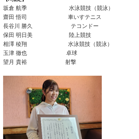
坂倉 航季 水泳競技（競泳）
齋田 悟司 車いすテニス
長谷川 勝久 テコンドー
保田 明日美 陸上競技
相澤 稜翔 水泳競技（競泳）
玉津 徹也 卓球
望月 貴裕 射撃