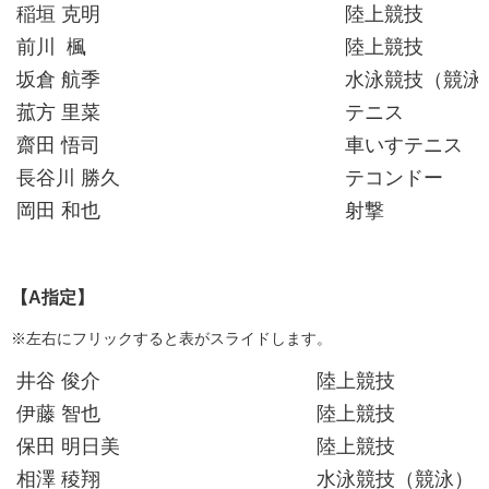
稲垣 克明
陸上競技
前川 楓
陸上競技
坂倉 航季
水泳競技（競泳
菰方 里菜
テニス
齋田 悟司
車いすテニス
長谷川 勝久
テコンドー
岡田 和也
射撃
【A指定】
※左右にフリックすると表がスライドします。
井谷 俊介
陸上競技
伊藤 智也
陸上競技
保田 明日美
陸上競技
相澤 稜翔
水泳競技（競泳）