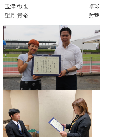
玉津 徹也
卓球
望月 貴裕
射撃