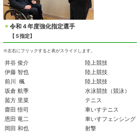
令和４年度強化指定選手
【Ｓ指定】
※左右にフリックすると表がスライドします。
井谷 俊介
陸上競技
伊藤 智也
陸上競技
前川 楓
陸上競技
坂倉 航季
水泳競技（競泳）
菰方 里菜
テニス
齋田 悟司
車いすテニス
恩田 竜二
車いすフェンシング
岡田 和也
射撃