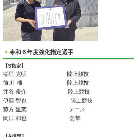
令和６年度強化指定選手
【S指定】
稲垣 克明 陸上競技
前川 楓 陸上競技
井谷 俊介 陸上競技
伊藤 智也 陸上競技
菰方 里菜 テニス
岡田 和也 射撃
【A指定】