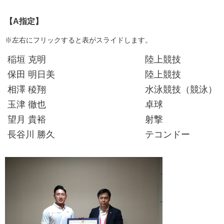
【A指定】
※左右にフリックすると表がスライドします。
稲垣 克明
陸上競技
保田 明日美
陸上競技
相澤 稜翔
水泳競技（競泳）
玉津 徹也
卓球
望月 貴裕
射撃
長谷川 勝久
テコンドー