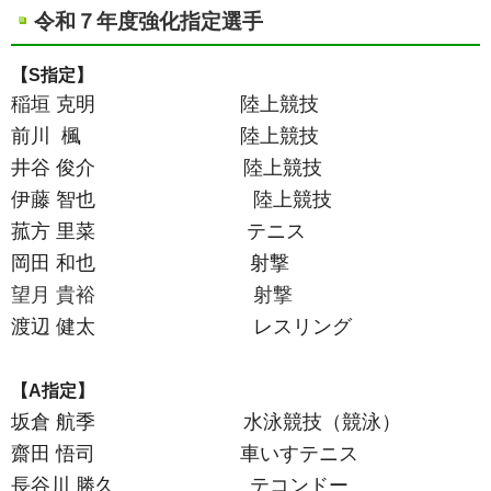
令和７年度強化指定選手
【S指定】
稲垣 克明 陸上競技
前川 楓 陸上競技
井谷 俊介 陸上競技
伊藤 智也 陸上競技
菰方 里菜 テニス
岡田 和也 射撃
望月 貴裕 射撃
渡辺 健太 レスリング
【A指定】
坂倉 航季 水泳競技（競泳）
齋田 悟司 車いすテニス
長谷川 勝久 テコンドー