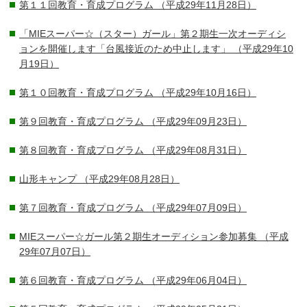
第１１回教育・育成プログラム
（平成29年11月28日）
「MIEスーパー☆（スター）ガール」第２期生一次オーディシ
ョンを開催します「台風接近のため中止します」
（平成29年10
月19日）
第１０回教育・育成プログラム
（平成29年10月16日）
第９回教育・育成プログラム
（平成29年09月23日）
第８回教育・育成プログラム
（平成29年08月31日）
山形キャンプ
（平成29年08月28日）
第７回教育・育成プログラム
（平成29年07月09日）
MIEスーパー☆ガール第２期生オーディション参加募集
（平成
29年07月07日）
第６回教育・育成プログラム
（平成29年06月04日）