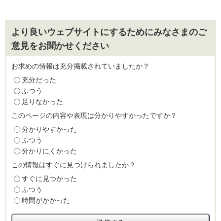
より良いウェブサイトにするためにみなさまのご
意見をお聞かせください
お求めの情報は充分掲載されていましたか？
充分だった
ふつう
足りなかった
このページの内容や表現は分かりやすかったですか？
分かりやすかった
ふつう
分かりにくかった
この情報はすぐに見つけられましたか？
すぐに見つかった
ふつう
時間がかかった