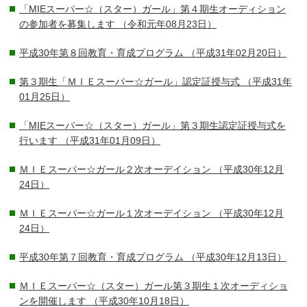
「MIEスーパー☆（スター）ガール」第４期生オーディション
の参加者を募集します
（令和元年08月23日）
平成30年第８回教育・育成プログラム
（平成31年02月20日）
第３期生「ＭＩＥスーパー☆ガール」認定証授与式
（平成31年
01月25日）
「MIEスーパー☆（スター）ガール」第３期生認定証授与式を
行います
（平成31年01月09日）
ＭＩＥスーパー☆ガール２次オーデイション
（平成30年12月
24日）
ＭＩＥスーパー☆ガール１次オーデイション
（平成30年12月
24日）
平成30年第７回教育・育成プログラム
（平成30年12月13日）
ＭＩＥスーパー☆（スター）ガール第３期生１次オーディショ
ンを開催します
（平成30年10月18日）