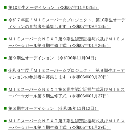
第10期生オーデイション
（令和07年11月02日）
令和７年度「ＭＩＥスーパー☆プロジェクト」第10期生オーデ
ィションの参加者を募集します
（令和07年09月13日）
ＭＩＥスーパー☆ＮＥＸＴ第９期生認定証授与式及びＭＩＥス
ーパー☆ガール第６期生修了式
（令和07年01月26日）
第９期生オーデイション
（令和06年11月04日）
令和６年度「ＭＩＥスーパー☆プロジェクト」第９期生オーデ
ィションの参加者を募集します
（令和06年09月20日）
ＭＩＥスーパー☆ＮＥＸＴ第８期生認定証授与式及びＭＩＥス
ーパー☆ガール第５期生修了式
（令和06年01月27日）
第８期生オーデイション
（令和05年11月12日）
ＭＩＥスーパー☆ＮＥＸＴ第７期生認定証授与式及びＭＩＥス
ーパー☆ガール第４期生修了式
（令和05年01月29日）