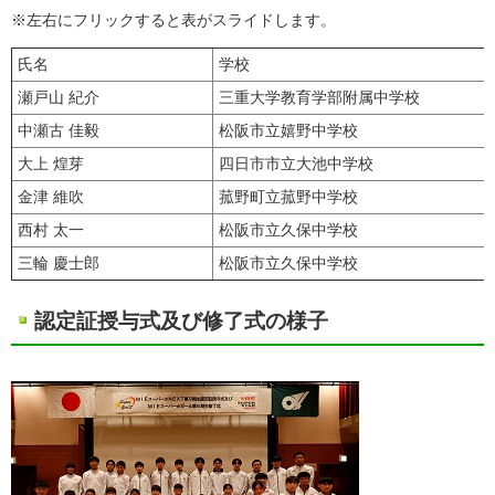
※左右にフリックすると表がスライドします。
氏名
学校
瀬戸山 紀介
三重大学教育学部附属中学校
中瀬古 佳毅
松阪市立嬉野中学校
大上 煌芽
四日市市立大池中学校
金津 維吹
菰野町立菰野中学校
西村 太一
松阪市立久保中学校
三輪 慶士郎
松阪市立久保中学校
認定証授与式及び修了式の様子