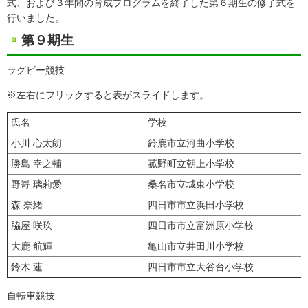
式、および３年間の育成プログラムを終了した第６期生の修了式を
行いました。
第９期生
ラグビー競技
※左右にフリックすると表がスライドします。
氏名
学校
小川 心太朗
鈴鹿市立河曲小学校
勝島 幸之輔
菰野町立朝上小学校
野嵜 璃莉愛
桑名市立城東小学校
森 奈緒
四日市市立浜田小学校
脇屋 咲玖
四日市市立富洲原小学校
大鹿 航輝
亀山市立井田川小学校
鈴木 蓮
四日市市立大谷台小学校
自転車競技