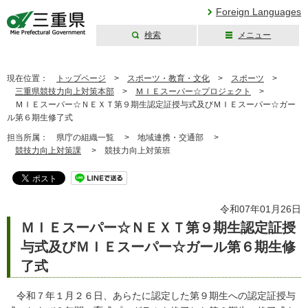
Foreign Languages
検索
メニュー
三重県公式ウェブ
サイト
現在位置：
トップページ
>
スポーツ・教育・文化
>
スポーツ
>
三重県競技力向上対策本部
>
ＭＩＥスーパー☆プロジェクト
>
ＭＩＥスーパー☆ＮＥＸＴ第９期生認定証授与式及びＭＩＥスーパー☆ガー
ル第６期生修了式
担当所属：
県庁の組織一覧 >
地域連携・交通部 >
競技力向上対策課
>
競技力向上対策班
令和07年01月26日
ＭＩＥスーパー☆ＮＥＸＴ第９期生認定証授
与式及びＭＩＥスーパー☆ガール第６期生修
了式
令和７年１月２６日、あらたに認定した第９期生への認定証授与