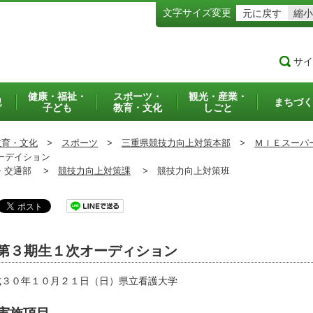
文字サイズ変更
元に戻す
縮小
サイ
健康・福祉・
スポーツ・
観光・産業・
犯
まちづく
子ども
教育・文化
しごと
教育・文化
>
スポーツ
>
三重県競技力向上対策本部
>
ＭＩＥスーパ
ーデイション
交通部 >
競技力向上対策課
>
競技力向上対策班
第３期生１次オーディション
成３０年１０月２１日（日）県立看護大学