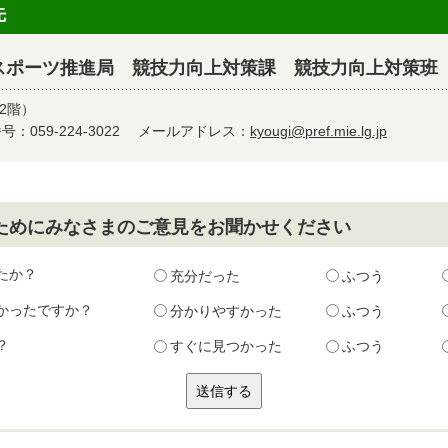
先
スポーツ推進局 競技力向上対策課 競技力向上対策班
2階）
：059-224-3022
メールアドレス：
kyougi@pref.mie.lg.jp
ためにみなさまのご意見をお聞かせください
たか？
充分だった
ふつう
かったですか？
分かりやすかった
ふつう
？
すぐに見つかった
ふつう