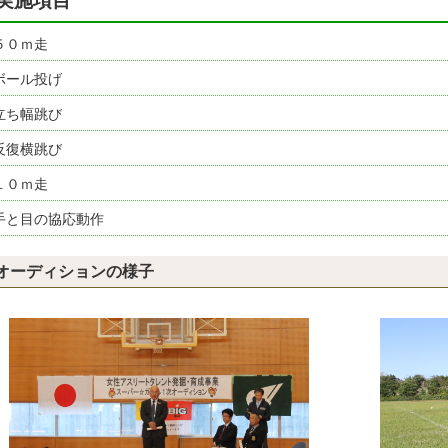
実施項目
５０ｍ走
ボール投げ
立ち幅跳び
反復横跳び
１０ｍ走
手と目の協応動作
オーディションの様子