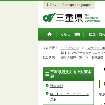
本文へ
Foreign Languages
三重県公式ウェブサイト
くらし・環境
防災・防
トップペ
ージ
現在位置：
トップページ
>
スポーツ・
ＭＩＥスーパー☆ガール１次オ
担当所属：
県庁の組織一覧 >
地域連携・
三重県競技力向上対策本
部
対策本部
ＭＩＥスーパー☆プロジェ
平
クト