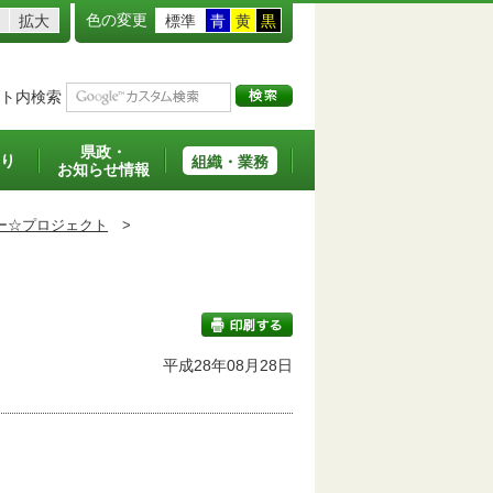
色の変更
拡大
標準
青
黄
黒
ト内検索
県政・
り
組織・業務
お知らせ情報
ー☆プロジェクト
>
平成28年08月28日
印刷する