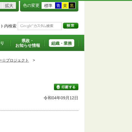
色の変更
拡大
標準
青
黄
黒
ト内検索
県政・
り
組織・業務
お知らせ情報
ー☆プロジェクト
>
令和04年09月12日
印刷する