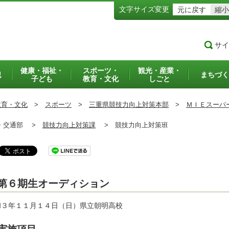
文字サイズ変更
元に戻す
縮小
サイ
健康・福祉・
スポーツ・
観光・産業・
犯
まちづく
子ども
教育・文化
しごと
教育・文化
>
スポーツ
>
三重県競技力向上対策本部
>
ＭＩＥスーパ
交通部 >
競技力向上対策課
>
競技力向上対策班
第６期生オーディション
和３年１１月１４日（日）県立朝明高校