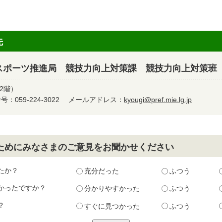
先
スポーツ推進局 競技力向上対策課 競技力向上対策班
2階）
：059-224-3022
メールアドレス：
kyougi@pref.mie.lg.jp
ためにみなさまのご意見をお聞かせください
たか？
充分だった
ふつう
かったですか？
分かりやすかった
ふつう
？
すぐに見つかった
ふつう