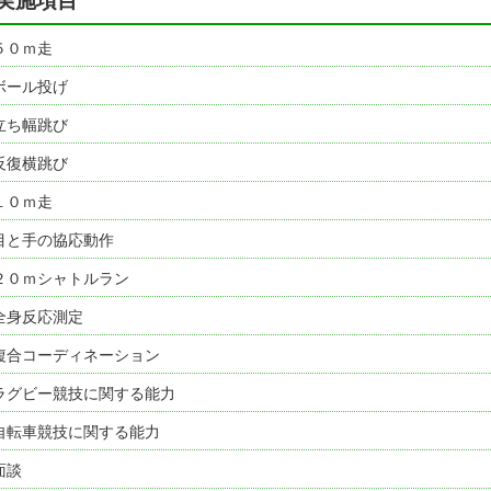
実施項目
５０ｍ走
ボール投げ
立ち幅跳び
反復横跳び
１０ｍ走
目と手の協応動作
２０ｍシャトルラン
全身反応測定
複合コーディネーション
ラグビー競技に関する能力
自転車競技に関する能力
面談