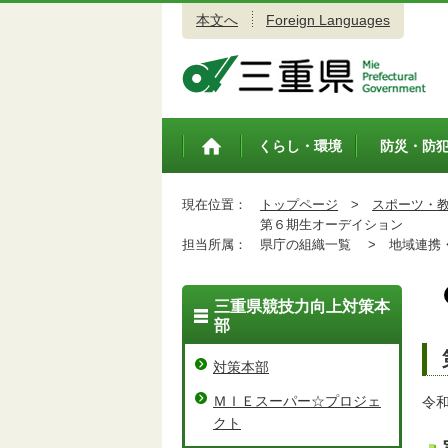
本文へ
Foreign Languages
三重県公式ウェブサイト
くらし・環境
防災・防
トップペ
ージ
現在位置：
トップページ
>
スポーツ・
第６期生オーデイション
担当所属：
県庁の組織一覧 >
地域連携・
三重県競技力向上対策本
部
対策本部
ＭＩＥスーパー☆プロジェ
令
クト