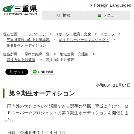
Foreign Languages
検索
メニュー
三重県公式ウェブ
サイト
現在位置：
トップページ
>
スポーツ・教育・文化
>
スポーツ
>
三重県競技力向上対策本部
>
ＭＩＥスーパー☆プロジェクト
>
第９期生オーデイション
担当所属：
県庁の組織一覧 >
地域連携・交通部 >
競技力向上対策課
>
競技力向上対策班
令和06年11月04日
第９期生オーディション
国内外の大会において活躍できる選手の発掘・育成に向けて、Ｍ
ＩＥスーパー☆プロジェクトの第９期生オーディションを開催しま
した。
日時 令和６年１１月４日（月）