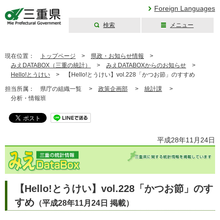
Foreign Languages
検索
メニュー
三重県公式ウェブ
サイト
現在位置：
トップページ
>
県政・お知らせ情報
>
みえDATABOX（三重の統計）
>
みえDATABOXからのお知らせ
>
Hello!とうけい
>
【Hello!とうけい】vol.228「かつお節」のすすめ
担当所属：
県庁の組織一覧 >
政策企画部
>
統計課
>
分析・情報班
平成28年11月24日
【Hello!とうけい】vol.228「かつお節」のす
すめ
（平成28年11月24日 掲載）