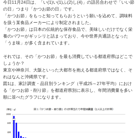
今日11月24日は、「い(1)い(1)ふ(2)し(4)」の語呂合わせで「いい節
の日」つまり「かつお節の日」です。
「かつお節」をもっと知ってもらおうという願いを込めて、調味料
を扱う某食品メーカーにより制定されました。
「かつお節」は日本の伝統的な保存食品で、美味しいだけでなく栄
養のパワーがギッシリと詰まっており、今や世界共通語となった
「うま味」が多く含まれています。
それでは、その「かつお節」を最も消費している都道府県はどこで
しょうか？
東京や神奈川、大阪といった大都市を抱える都道府県ではなく、そ
れはなんと沖縄県です。
図1は、家計調査・品目別ランキング（平成25～27年平均）におけ
る「かつお節・削り節」を都道府県別に表示し、年間消費量を多い
順に並べたグラフになります。