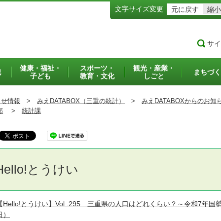
文字サイズ変更
元に戻す
縮小
サイ
健康・福祉・
スポーツ・
観光・産業・
犯
まちづく
子ども
教育・文化
しごと
らせ情報
>
みえDATABOX（三重の統計）
>
みえDATABOXからのお知
部
>
統計課
Hello!とうけい
【Hello!とうけい】Vol .295 三重県の人口はどれくらい？～令和7
日）