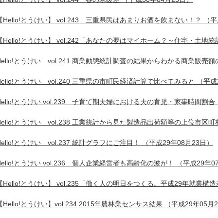
【Hello!とうけい】 vol.243 三重県民はあまりお酒を飲まない！？
（平
【Hello!とうけい】 vol.242「あなたの夢はマイホーム？～住宅・土地
Hello!とうけい vol.241 商業動態統計調査の結果からわかる商業販売
Hello!とうけい vol.240 三重県の市町民経済計算で比べてみると
（平成2
Hello!とうけい vol.239 子育て期夫婦における夫の育児・家事時間割合
Hello!とうけい vol.238 工業統計から見た製造品出荷額等の上位市区
Hello!とうけい vol.237 統計グラフにご注目！
（平成29年08月23日）
Hello!とうけい vol.236 個人企業経営者も高齢化の波が！
（平成29年0
【Hello!とうけい】 vol.235「働く人の明日をつくる。平成29年就業構
【Hello!とうけい】vol.234 2015年農林業センサス結果
（平成29年05月