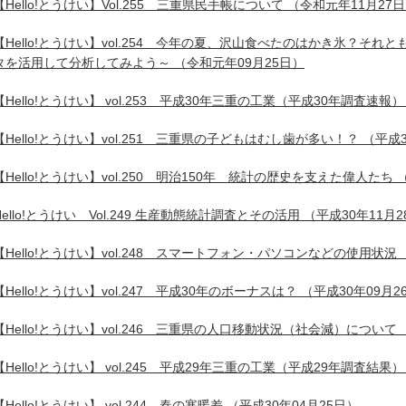
【Hello!とうけい】Vol.255 三重県民手帳について
（令和元年11月27
【Hello!とうけい】vol.254 今年の夏、沢山食べたのはかき氷？そ
タを活用して分析してみよう～
（令和元年09月25日）
【Hello!とうけい】 vol.253 平成30年三重の工業（平成30年調査速報）
【Hello!とうけい】vol.251 三重県の子どもはむし歯が多い！？
（平成3
【Hello!とうけい】vol.250 明治150年 統計の歴史を支えた偉人たち
（
Hello!とうけい Vol.249 生産動態統計調査とその活用
（平成30年11月2
【Hello!とうけい】vol.248 スマートフォン・パソコンなどの使用状況
【Hello!とうけい】vol.247 平成30年のボーナスは？
（平成30年09月2
【Hello!とうけい】vol.246 三重県の人口移動状況（社会減）について
【Hello!とうけい】 vol.245 平成29年三重の工業（平成29年調査結果）
【Hello!とうけい】 vol.244 春の寒暖差
（平成30年04月25日）