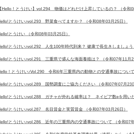
【Hello！とうけい】vol.294 物価はどれだけ上昇しているの？
（令和0
Hello!とうけい♪vol.293 野菜食べてますか？
（令和08年03月25日）
Hello!とうけい
（令和08年03月25日）
Hello!とうけい♪vol.292 人生100年時代到来？ 健康で長生きしましょ
Hello!とうけい♪vol.291 三重県で盛んな海面養殖は？
（令和07年11月
Hello！とうけい♪Vol.290 令和6年三重県内の動物との交通事故につい
Hello!とうけい♪vol.289 国勢調査にご協力ください
（令和07年07月23
Hello!とうけい♪vol.288 ガチャが外れる確率は？ ネイピア数eを用
Hello!とうけい♪vol.287 名目賃金と実質賃金
（令和07年03月26日）
Hello!とうけい♪vol.286 近年の三重県内の交通事故について
（令和07年