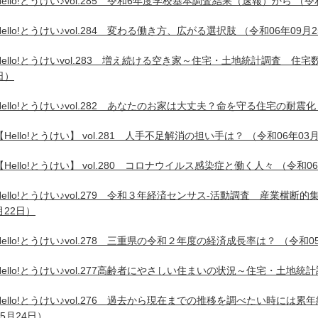
Hello!とうけい♪vol.285 令和6年度学校基本調査結果（速報）から
（令和
Hello!とうけい♪vol.284 変わる働き方、広がる選択肢
（令和06年09月
Hello!とうけいvol.283 増え続ける空き家～住宅・土地統計調査 住
日）
Hello!とうけい♪vol.282 あなたのお家は大丈夫？命を守る住宅の耐震化
【Hello!とうけい】 vol.281 人手不足解消の担い手は？
（令和06年03月
【Hello!とうけい】 vol.280 コロナウイルス感染症と働く人々
（令和06
Hello!とうけい♪vol.279 令和３年経済センサス-活動調査 産業横
月22日）
Hello!とうけい♪vol.278 三重県の令和２年度の経済成長率は？
（令和05
Hello!とうけい♪vol.277高齢者にやさしい住まいの状況～住宅・土地
Hello!とうけい♪vol.276 過去から現在までの推移を調べたい時には
05月24日）