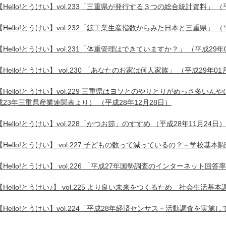
【Hello!とうけい】vol.233「三重県が発行する３つの総合統計資料」
（平
【Hello!とうけい】vol.232「鉱工業生産指数からみた日本と三重県」
（平
【Hello!とうけい】vol.231「体重管理はできていますか？」
（平成29年
【Hello!とうけい】 vol.230 「あなたのお家は何人家族」
（平成29年01
【Hello!とうけい】vol.229 三重県はヨソとのやりとりがめっさ多い
成23年三重県産業連関表より）
（平成28年12月28日）
【Hello!とうけい】vol.228「かつお節」のすすめ
（平成28年11月24日）
【Hello!とうけい】 vol.227 子どもの数って減っているの？－学校基本
【Hello!とうけい】 vol.226 「平成27年国勢調査のインターネット回答
【Hello!とうけい♪】 vol.225 より良い未来をつくるため 社会生活基本
【Hello!とうけい】vol.224「平成28年経済センサス－活動調査を実施