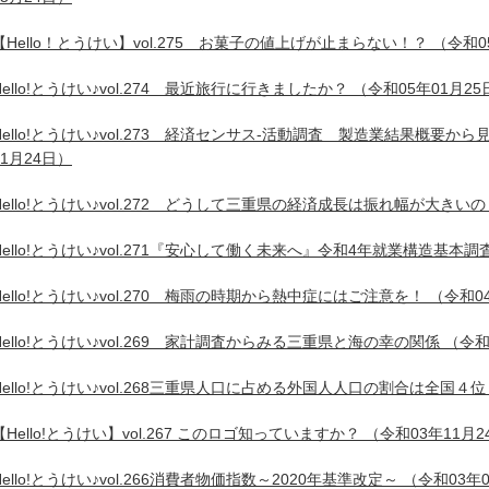
【Hello！とうけい】vol.275 お菓子の値上げが止まらない！？
（令和0
Hello!とうけい♪vol.274 最近旅行に行きましたか？
（令和05年01月25
Hello!とうけい♪vol.273 経済センサス-活動調査 製造業結果概要
11月24日）
Hello!とうけい♪vol.272 どうして三重県の経済成長は振れ幅が大きいの
Hello!とうけい♪vol.271『安心して働く未来へ』令和4年就業構造基本
Hello!とうけい♪vol.270 梅雨の時期から熱中症にはご注意を！
（令和04
Hello!とうけい♪vol.269 家計調査からみる三重県と海の幸の関係
（令和
Hello!とうけい♪vol.268三重県人口に占める外国人人口の割合は全国４位
【Hello!とうけい】vol.267 このロゴ知っていますか？
（令和03年11月2
Hello!とうけい♪vol.266消費者物価指数～2020年基準改定～
（令和03年0