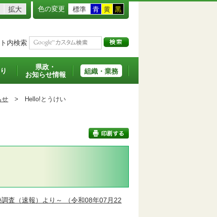
色の変更
拡大
標準
青
黄
黒
ト内検索
県政・
り
組織・業務
お知らせ情報
らせ
>
Hello!とうけい
印刷する
年国勢調査（速報）より～
（令和08年07月22