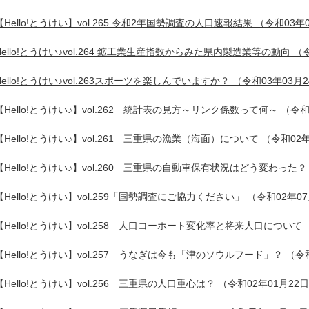
【Hello!とうけい】vol.265 令和2年国勢調査の人口速報結果
（令和03年0
Hello!とうけい♪vol.264 鉱工業生産指数からみた県内製造業等の動向
（令
Hello!とうけい♪vol.263スポーツを楽しんでいますか？
（令和03年03月
【Hello!とうけい♪】vol.262 統計表の見方～リンク係数って何～
（令和
【Hello!とうけい♪】vol.261 三重県の漁業（海面）について
（令和02年
【Hello!とうけい♪】vol.260 三重県の自動車保有状況はどう変わった？
【Hello!とうけい】vol.259「国勢調査にご協力ください」
（令和02年07
【Hello!とうけい】vol.258 人口コーホート変化率と将来人口について
【Hello!とうけい】vol.257 うなぎは今も「津のソウルフード」？
（令和
【Hello!とうけい】vol.256 三重県の人口重心は？
（令和02年01月22