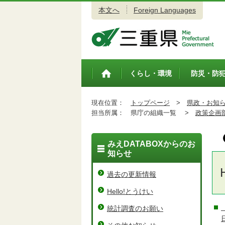
本文へ
Foreign Languages
三重県公式ウェブサイト
くらし・環境
防災・防
トップペ
ージ
現在位置：
トップページ
>
県政・お知
担当所属：
県庁の組織一覧 >
政策企画
みえDATABOXからのお
知らせ
過去の更新情報
Hello!とうけい
統計調査のお願い