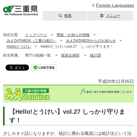
Foreign Languages
検索
メニュー
三重県公式ウェブ
サイト
現在位置：
トップページ
>
県政・お知らせ情報
>
みえDATABOX（三重の統計）
>
みえDATABOXからのお知らせ
>
Hello!とうけい
>
Hello!とうけい♪vol.27 しっかり守ります！
担当所属：
県庁の組織一覧 >
政策企画部
>
統計課
平成20年12月05日
【Hello!とうけい】vol.27 しっかり守りま
す！
少しカタイ話になりますが、統計に携わる職員には統計法という法