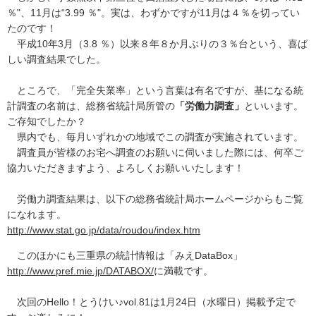
％"、11月は“3.99 ％"。実は、わずかですが11月は４％を切ってい
たのです！
平成10年3月（3.8 ％）以来８年８か月ぶりの３％台という、喜ば
しい調査結果でした。
ところで、「完全失業率」という言葉は有名ですが、基になる統
計調査の名前は、総務省統計局所管の
「労働力調査」
といいます。
ご存知でしたか？
県内でも、毎月いずれかの地域でこの調査が実施されています。
調査員が皆様のお宅へ調査のお願いに伺いました際には、何卒ご
協力いただきますよう、よろしくお願いいたします！
労働力調査結果は、以下の総務省統計局ホームページからもご覧
になれます。
http://www.stat.go.jp/data/roudou/index.htm
このほかにも三重県の統計情報は「みえDataBox」
http://www.pref.mie.jp/DATABOX/
に満載です。
次回のHello！とうけい♪vol.81は1月24日（水曜日）掲載予定で