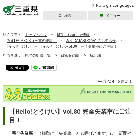
Foreign Languages
検索
メニュー
三重県公式ウェブ
サイト
現在位置：
トップページ
>
県政・お知らせ情報
>
みえDATABOX（三重の統計）
>
みえDATABOXからのお知らせ
>
Hello!とうけい
>
Hello!とうけい♪vol.80 完全失業率にご注目！
担当所属：
県庁の組織一覧 >
政策企画部
>
統計課
平成20年12月08日
【Hello!とうけい】vol.80 完全失業率にご注
目！
「完全失業率」
（簡単に「失業率」とも呼ばれます）は、新聞や